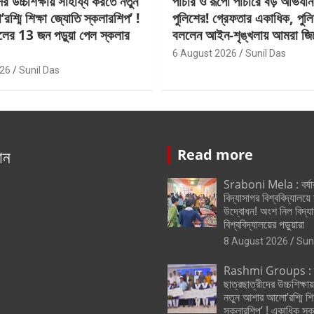
ের উচ্চশিক্ষায় সাহায্য করতে নতুন
পাচার ও রূপো পাচারে বড় অভিযা
্মি শিক্ষা জ্যোতি স্কলারশিপ’ !
পুলিশের! গ্রেফতার একাধিক, পুলি
লের 13 জন পড়ুয়া পেল স্কলার
বললেন আইন-শৃঙ্খলায় আমরা জির
6 August 2026
Sunil Das
026
Sunil Das
ান
Read more
Sraboni Mela : বর্ষ
বিদ্যাসাগর বিশ্ববিদ্যালয়ে
উদ্বোধন! অংশ নিল বিদ্য
বিশ্ববিদ্যালয়ের পড়ুয়ারা
8 August 2026
Sun
Rashmi Groups : স্ক
ছাত্রছাত্রীদের উচ্চশিক্ষা
নতুন আশার আলো’রশ্মি শিক
স্কলারশিপ’ ! একাধিক স্