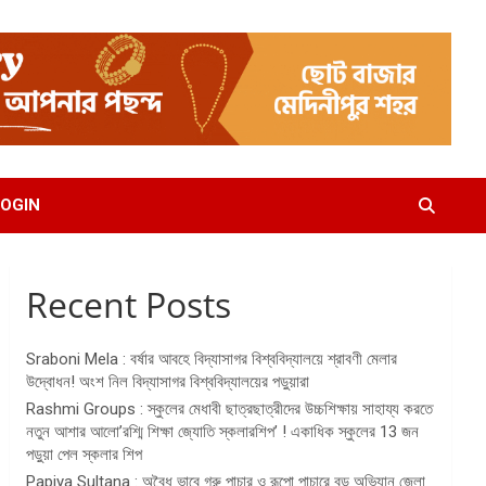
OGIN
Recent Posts
Sraboni Mela : বর্ষার আবহে বিদ্যাসাগর বিশ্ববিদ্যালয়ে শ্রাবণী মেলার
উদ্বোধন! অংশ নিল বিদ্যাসাগর বিশ্ববিদ্যালয়ের পড়ুয়ারা
Rashmi Groups : স্কুলের মেধাবী ছাত্রছাত্রীদের উচ্চশিক্ষায় সাহায্য করতে
নতুন আশার আলো’রশ্মি শিক্ষা জ্যোতি স্কলারশিপ’ ! একাধিক স্কুলের 13 জন
পড়ুয়া পেল স্কলার শিপ
Papiya Sultana : অবৈধ ভাবে গরু পাচার ও রূপো পাচারে বড় অভিযান জেলা