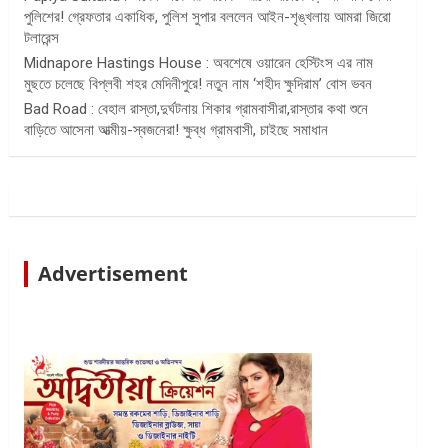
পুলিশের! গ্রেফতার একাধিক, পুলিশ সুপার বললেন আইন-শৃঙ্খলায় আমরা জিরো
টলারেন্স
Midnapore Hastings House : অবশেষে ওয়ারেন হেস্টিংস এর নাম
মুছতে চলেছে বিপ্লবী শহর মেদিনীপুরে! নতুন নাম ‘শহীদ ক্ষুদিরাম’ বোস ভবন
Bad Road : বেহাল রাস্তা,দুর্ঘটনায় শিকার গ্রামবাসীরা,রাস্তার কথা শুনে
বাড়িতে আসেনা আত্মীয়-স্বজনেরা! ক্ষুব্ধ গ্রামবাসী, চাইছে সমাধান
Advertisement