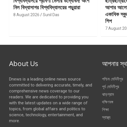
বিশ্ববিদ্যালয়ে শ্রাবণী মেলার উদ্বোধন! অংশ
ছাত্রছাত্রীদ
নিল বিদ্যাসাগর বিশ্ববিদ্যালয়ের পড়ুয়ারা
আশার আলো’রশ
একাধিক স্কু
8 August 2026
Sunil Das
শিপ
7 August 2
About Us
আপনার স্থ
Dnews is a leading online news source
পশ্চিম মেদিনীপুর
committed to delivering accurate, timely, and
পূর্ব মেদিনীপুর
comprehensive news coverage to our
ঝাড়গ্রাম
readers. We are dedicated to providing you
দক্ষিণবঙ্গ
with the latest updates on a wide range of
topics, from global affairs and politics to
শিক্ষা
science, technology, entertainment, and
স্বাস্থ্য
more.