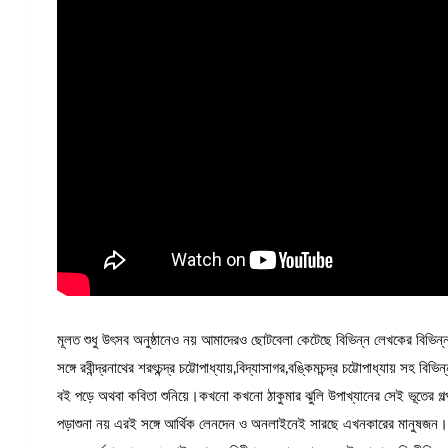
মূলত শুধু উৎসব অনুষ্ঠানেও নয় আমাদেরও ছোটবেলা কেটেছে বিভিন্ন লেখকের বিভিন্
সঙ্গে রবীন্দ্রনাথের শরৎচন্দ্র চট্টোপাধ্যায়,বিদ্যাসাগর,বঙ্কিমচন্দ্র চট্টোপাধ্যায় 
বই পড়ে অথবা কবিতা শুনিয়ে।কখনো কখনো ঠাকুমার ঝুলি উপাখ্যানের সেই ভূতের গল্প শু
পড়াশুনা নয় এরই সঙ্গে আর্থিক লেনদেন ও অনলাইনেই সারছে এখনকারের মানুষজন