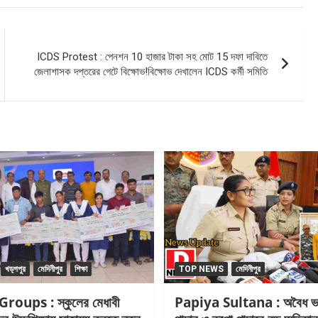
ICDS Protest : পেনশন 10 হাজার টাকা সহ মোট 15 দফা দাবিতে
জেলাশাসক দপ্তরের গেটে বিক্ষোভ!বিক্ষোভ দেখালেন ICDS কর্মী সমিতি
খড়্গপুর
মেদিনীপুর
শিক্ষা
TOP NEWS
মেদিনীপুর
oups : স্কুলের মেধাবী
Papiya Sultana : অবৈধ ভা