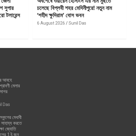
ন জেলা
অবশেষে ওয়ারেন হেস্টিংস এর নাম মুছতে
শ সুপার
চলেছে বিপ্লবী শহর মেদিনীপুরে! নতুন নাম
ো টলারেন্স
‘শহীদ ক্ষুদিরাম’ বোস ভবন
6 August 2026
Sunil Das
ার আবহে
 শ্রাবণী মেলার
াসাগর
il Das
ুলের মেধাবী
য় সাহায্য করতে
্ষা জ্যোতি
কুলের 13 জন