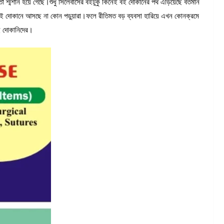
 শ্মশান হয়ে গেছে।শুধু সিলেবাসের বইটুকু কিনেই বই দোকানের পথ এড়িয়েছে বর্তমান
বই দোকানে আসছে না কোন পড়ুয়ারা।ফলে রীতিমত বড় ব্যবসা হারিয়ে এখন কোনক্রমে
বই দোকানিদের।