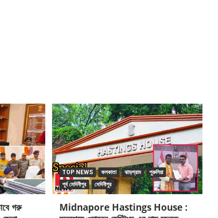
TOP NEWS
কলকাতা
ঝাড়গ্রাম
পুরুলিয়া
পূর্ব মেদিনীপুর
মেদিনীপুর
বে গরু
Midnapore Hastings House :