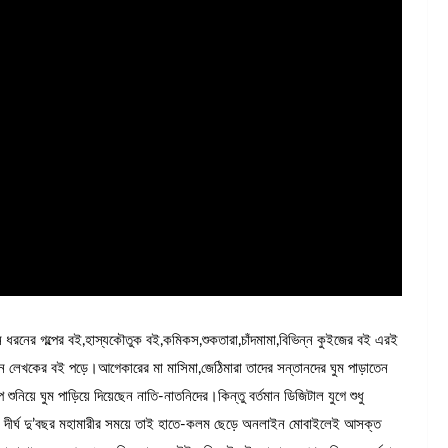
ন ধরনের গল্পের বই,হাস্যকৌতুক বই,কমিকস,শুকতারা,চাঁদমামা,বিভিন্ন কুইজের বই এরই
সহ বিভিন্ন লেখকের বই পড়ে।আগেকারের মা মাসিমা,জেঠিমারা তাদের সন্তানদের ঘুম পাড়াতেন
নিয়ে ঘুম পাড়িয়ে দিয়েছেন নাতি-নাতনিদের।কিন্তু বর্তমান ডিজিটাল যুগে শুধু
। দীর্ঘ দু’বছর মহামারীর সময়ে তাই হাতে-কলম ছেড়ে অনলাইন মোবাইলেই আসক্ত