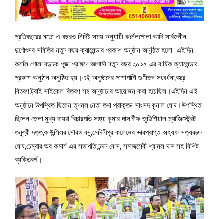
প্রতিবছরের মতো এ বছরও নির্দিষ্ট সময় অনুযায়ী কর্নেলগোলা আদি সার্বজনীন
দুর্গোৎসব সমিতির নতুন বছর ক্যালেন্ডার প্রকাশ অনুষ্ঠান অনুষ্ঠিত হলো।এইদিন
কর্নেল গোলা বড়চক পূজা প্রাঙ্গণে আগামী নতুন বছর ২০২৫ এর বার্ষিক ক্যালেন্ডার
প্রকাশ অনুষ্ঠান অনুষ্ঠিত হয়।এই অনুষ্ঠানের পাশাপাশি গুণীজন সংবর্ধনা,বস্ত্র
বিতরণ,ট্রাই সাইকেল বিতরণ সহ অনুষ্ঠানের আয়োজন করা হয়েছিল।এইদিন এই
অনুষ্ঠানে উপস্থিত ছিলেন তৃণমূল নেতা তথা প্রাক্তন সাংসদ কুনাল ঘোষ।উপস্থিত
ছিলেন জেলা মুখ্য দায়রা বিচারপতি সঞ্জয় কুমার দাস,চীফ জুডিশিয়াল ম্যাজিস্ট্রেট
তনুশ্রী দত্ত,কাউন্সিলর সৌরভ বসু,মেদিনীপুর কলেজের ভারপ্রাপ্ত অধ্যক্ষ সত্যরঞ্জন
ঘোষ,চেম্বার অব কমার্স এর সভাপতি চন্দন বোস, সমাজসেবী শ্যামল দাস সহ বিশিষ্ট
ব্যক্তিবর্গ।