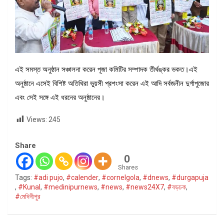
এই সমস্ত অনুষ্ঠান সঞ্চালনা করেন পূজা কমিটির সম্পাদক তীর্থঙ্কর ভকত।এই
অনুষ্ঠানে এসেই বিশিষ্ট অতিথিরা ভুয়সী প্রশংসা করেন এই আদি সর্বজনীন দুর্গাপুজোর
এবং সেই সঙ্গে এই ধরনের অনুষ্ঠানের।
Views:
245
Share
0
Shares
Tags:
#adi pujo
,
#calender
,
#cornelgola
,
#dnews
,
#durgapuja
,
#Kunal
,
#medinipurnews
,
#news
,
#news24X7
,
#বড়চক
,
#মেদিনীপুর