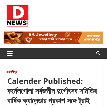
Skip
to
content
Dnews
#Medinipur #News #LatestBengali #NewsBangla
#Medinipur24X7News
মেদিনীপুর
Calender Published:
কর্নেলগোলা সর্বজনীন দুর্গোৎসব সমিতির
বার্ষিক ক্যালেন্ডার প্রকাশ সঙ্গে ট্রাই