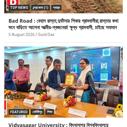
TOP NEWS
চন্দ্রকোনা (1)
স্বাস্থ্য
Bad Road : বেহাল রাস্তা,দুর্ঘটনায় শিকার গ্রামবাসীরা,রাস্তার কথা
শুনে বাড়িতে আসেনা আত্মীয়-স্বজনেরা! ক্ষুব্ধ গ্রামবাসী, চাইছে সমাধান
5 August 2026
Sunil Das
FEATURED
মেদিনীপুর
শিক্ষা
Vidyasagar University : বিদ্যাসাগর বিশ্ববিদ্যালয়ে