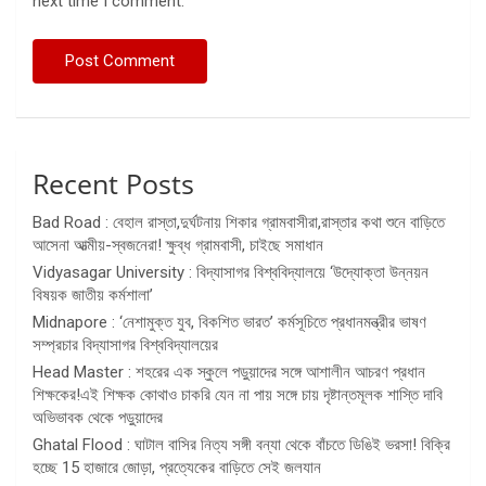
next time I comment.
Recent Posts
Bad Road : বেহাল রাস্তা,দুর্ঘটনায় শিকার গ্রামবাসীরা,রাস্তার কথা শুনে বাড়িতে
আসেনা আত্মীয়-স্বজনেরা! ক্ষুব্ধ গ্রামবাসী, চাইছে সমাধান
Vidyasagar University : বিদ্যাসাগর বিশ্ববিদ্যালয়ে ‘উদ্যোক্তা উন্নয়ন
বিষয়ক জাতীয় কর্মশালা’
Midnapore : ‘নেশামুক্ত যুব, বিকশিত ভারত’ কর্মসূচিতে প্রধানমন্ত্রীর ভাষণ
সম্প্রচার বিদ্যাসাগর বিশ্ববিদ্যালয়ের
Head Master : শহরের এক স্কুলে পড়ুয়াদের সঙ্গে আশালীন আচরণ প্রধান
শিক্ষকের!এই শিক্ষক কোথাও চাকরি যেন না পায় সঙ্গে চায় দৃষ্টান্তমূলক শাস্তি দাবি
অভিভাবক থেকে পড়ুয়াদের
Ghatal Flood : ঘাটাল বাসির নিত্য সঙ্গী বন্যা থেকে বাঁচতে ডিঙিই ভরসা! বিক্রি
হচ্ছে 15 হাজারে জোড়া, প্রত্যেকের বাড়িতে সেই জলযান