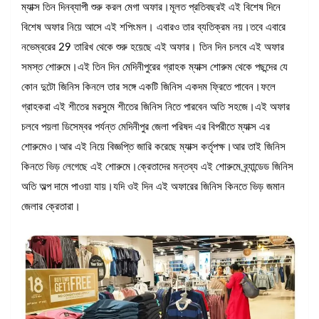
ম্যাক্স তিন দিনব্যাপী শুরু করল মেগা অফার।মূলত প্রতিবছরই এই বিশেষ দিনে
বিশেষ অফার নিয়ে আসে এই শপিংমল। এবারও তার ব্যতিক্রম নয়।তবে এবারে
নভেম্বরের 29 তারিখ থেকে শুরু হয়েছে এই অফার। তিন দিন চলবে এই অফার
সমস্ত শোরুমে।এই তিন দিন মেদিনীপুরের গ্রাহক ম্যাক্স শোরুম থেকে পছন্দের যে
কোন দুটো জিনিস কিনলে তার সঙ্গে একটি জিনিস একদম ফ্রিতে পাবেন।ফলে
গ্রাহকরা এই শীতের মরসুমে শীতের জিনিস নিতে পারবেন অতি সহজে।এই অফার
চলবে পয়লা ডিসেম্বর পর্যন্ত মেদিনীপুর জেলা পরিষদ এর বিপরীতে ম্যাক্স এর
শোরুমেও।আর এই নিয়ে বিজ্ঞপ্তি জারি করেছে ম্যাক্স কর্তৃপক্ষ।আর তাই জিনিস
কিনতে ভিড় লেগেছে এই শোরুমে।ক্রেতাদের মন্তব্য এই শোরুমে ব্র্যান্ডেড জিনিস
অতি অল্প দামে পাওয়া যায়।যদি ওই দিন এই অফারের জিনিস কিনতে ভিড় জমান
জেলার ক্রেতারা।