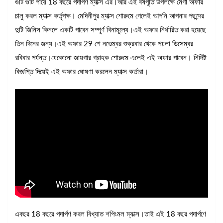
গুটি গুটি পায়ে 18 বছরে পদার্পণ ম্যাক্স এর।আর এই বর্ষপূর্তি উপলক্ষে মেগা অফার
চালু করল ম্যাক্স কর্তৃপক্ষ। মেদিনীপুর ম্যাক্স শোরুমে গেলেই আপনি আপনার পছন্দের
দুটি জিনিস কিনলে একটি পাবেন সম্পূর্ণ বিনামূল্যে।এই অফার নির্ধারিত করা হয়েছে
তিন দিনের জন্য।এই অফার 29 শে নভেম্বর শুক্রবার থেকে পয়লা ডিসেম্বর
রবিবার পর্যন্ত।যেকোনো জায়গার গ্রাহক শোরুমে এলেই এই অফার পাবেন। নির্দিষ্ট
বিজ্ঞপ্তি দিয়েই এই অফার ঘোষণা করলেন ম্যাক্স কর্তারা।
এবছর 18 বছরে পদার্পণ করল বিখ্যাত শপিংমল ম্যাক্স।তাই এই 18 বছর পদার্পণে