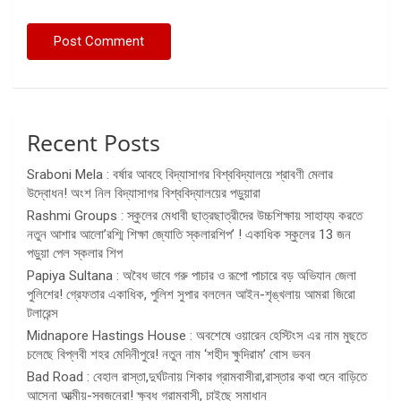
Recent Posts
Sraboni Mela : বর্ষার আবহে বিদ্যাসাগর বিশ্ববিদ্যালয়ে শ্রাবণী মেলার
উদ্বোধন! অংশ নিল বিদ্যাসাগর বিশ্ববিদ্যালয়ের পড়ুয়ারা
Rashmi Groups : স্কুলের মেধাবী ছাত্রছাত্রীদের উচ্চশিক্ষায় সাহায্য করতে
নতুন আশার আলো’রশ্মি শিক্ষা জ্যোতি স্কলারশিপ’ ! একাধিক স্কুলের 13 জন
পড়ুয়া পেল স্কলার শিপ
Papiya Sultana : অবৈধ ভাবে গরু পাচার ও রূপো পাচারে বড় অভিযান জেলা
পুলিশের! গ্রেফতার একাধিক, পুলিশ সুপার বললেন আইন-শৃঙ্খলায় আমরা জিরো
টলারেন্স
Midnapore Hastings House : অবশেষে ওয়ারেন হেস্টিংস এর নাম মুছতে
চলেছে বিপ্লবী শহর মেদিনীপুরে! নতুন নাম ‘শহীদ ক্ষুদিরাম’ বোস ভবন
Bad Road : বেহাল রাস্তা,দুর্ঘটনায় শিকার গ্রামবাসীরা,রাস্তার কথা শুনে বাড়িতে
আসেনা আত্মীয়-স্বজনেরা! ক্ষুব্ধ গ্রামবাসী, চাইছে সমাধান