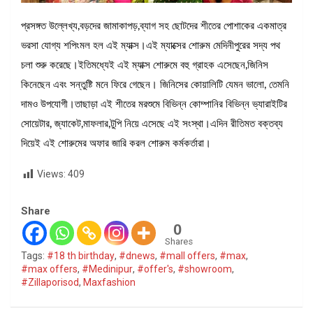
প্রসঙ্গত উল্লেখ্য,বড়দের জামাকাপড়,ব্যাগ সহ ছোটদের শীতের পোশাকের একমাত্র
ভরসা যোগ্য শপিংমল হল এই ম্যাক্স।এই ম্যাক্সের শোরুম মেদিনীপুরের সদ্য পথ
চলা শুরু করেছে।ইতিমধ্যেই এই ম্যাক্স শোরুমে বহু গ্রাহক এসেছেন,জিনিস
কিনেছেন এবং সন্তুষ্টি মনে ফিরে গেছেন। জিনিসের কোয়ালিটি যেমন ভালো, তেমনি
দামও উপযোগী।তাছাড়া এই শীতের মরশুমে বিভিন্ন কোম্পানির বিভিন্ন ভ্যারাইটির
সোয়েটার, জ্যাকেট,মাফলার,টুপি নিয়ে এসেছে এই সংস্থা।এদিন রীতিমত বক্তব্য
দিয়েই এই শোরুমের অফার জারি করল শোরুম কর্মকর্তারা।
Views:
409
Share
0
Shares
Tags:
#18 th birthday
,
#dnews
,
#mall offers
,
#max
,
#max offers
,
#Medinipur
,
#offer's
,
#showroom
,
#Zillaporisod
,
Maxfashion