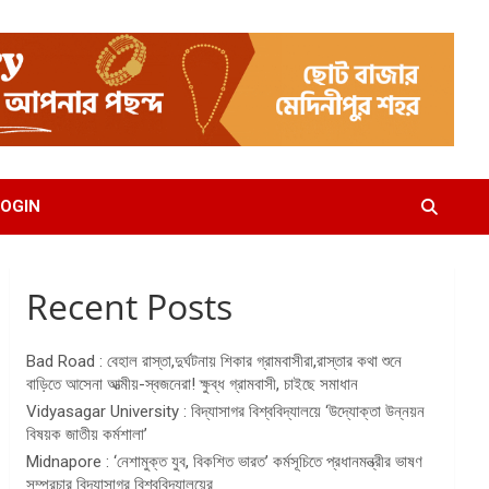
OGIN
Recent Posts
Bad Road : বেহাল রাস্তা,দুর্ঘটনায় শিকার গ্রামবাসীরা,রাস্তার কথা শুনে
বাড়িতে আসেনা আত্মীয়-স্বজনেরা! ক্ষুব্ধ গ্রামবাসী, চাইছে সমাধান
Vidyasagar University : বিদ্যাসাগর বিশ্ববিদ্যালয়ে ‘উদ্যোক্তা উন্নয়ন
বিষয়ক জাতীয় কর্মশালা’
Midnapore : ‘নেশামুক্ত যুব, বিকশিত ভারত’ কর্মসূচিতে প্রধানমন্ত্রীর ভাষণ
সম্প্রচার বিদ্যাসাগর বিশ্ববিদ্যালয়ের