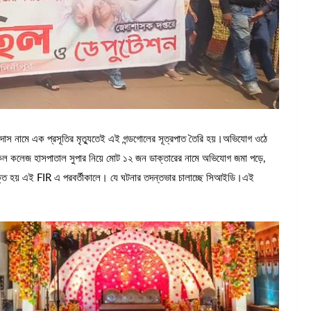
রুইদাস নামে এক প্রসূতির মৃত্যুতেই এই গন্ডগোলের সূত্রপাত তৈরি হয়।অভিযোগ ওঠে
কেল কলেজ হাসপাতাল সুপার নিয়ে মোট ১২ জন ডাক্তারের নামে অভিযোগ জমা পড়ে,
ভুক্ত হয় এই FIR এ পরবর্তীকালে। যে ঘটনার তদন্তভার চালাচ্ছে সিআইডি।এই
।