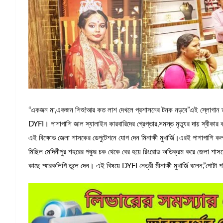
“একজন মা,একজন শিশু!আর কত লাশ দেখলে প্রশাসনের টনক নড়বে”এই স্লোগান তুলে
DYFI। পাশাপাশি জাল স্যালাইন কারবারিদের গ্রেপ্তার,সমস্ত মৃত্যুর দায় স্বীকার করে 
এই বিক্ষোভ জেলা শাসকের ডেপুটেশনে যোগ দেন মিনাক্ষী মুখার্জি।এরই পাশাপাশি 
মিছিল মেদিনীপুর শহরের পঞ্চুর চক থেকে বের হয়ে রিংরোড অতিক্রম করে জেলা শাস
কাছে স্মারকলিপি তুলে দেন। এই বিষয়ে DYFI নেত্রী মীনাক্ষী মুখার্জি বলেন,”গোটা পশ্