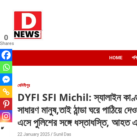
Skip
to
content
0
Dnews
Shares
#Medinipur #News #LatestBengali #NewsBangla
#Medinipur24X7News
HOME
পশ্
মেদিনীপুর
DYFI SFI Michil: স্যালাইন কাণ্ড
সাধারণ মানুষ,তাই ঠান্ডা ঘরে পাঠিয়ে দে
এসে পুলিশের সঙ্গে ধস্তাধস্তি, আহত 
22 January 2025
Sunil Das