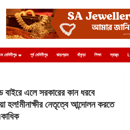
চিম মেদিনীপুর
পূর্ব মেদিনীপুর
ঝাড়গ্রাম
বাঁকুড়া
শিক্ষা
স্বাস্থ্য
L
 বাইরে এলে সরকারের কান ধরবে
ওয়া হল!মীনাক্ষীর নেতৃত্বে আন্দোলন করতে
একাধিক