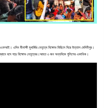
এসএফআই। এদিন মীনাক্ষী মুখার্জির নেতৃত্বে বিক্ষোভ মিছিলে ঘিরে উত্তাল মেদিনীপুর।
বস্থানে বসে পড়ে বিক্ষোভ নেতৃত্বের।আহত ৩ জন অন্যদিকে পুলিশের একাধিক।