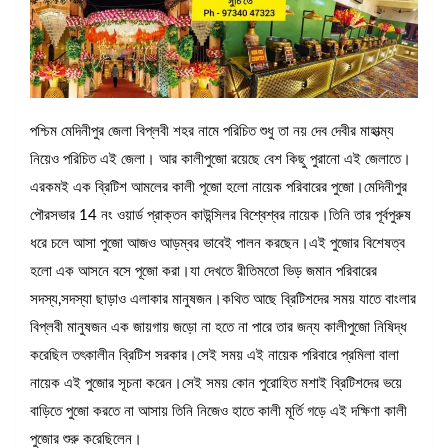
পশ্চিম মেদিনীপুর জেলা বিপ্লবী শহর নামে পরিচিত শুধু তা নয় দেব দেবীর মাহাত্ম্য
নিয়েও পরিচিত এই জেলা। আর কালীপুজো রয়েছে বেশ কিছু পুরানো এই জেলাতে।
এরকমই এক ব্রিটিশ আমলের কালী পূজো হলো নায়েক পরিবারের পুজো।মেদিনীপুর
পৌরসভার 14 নং ওয়ার্ড প্রাক্তন কাউন্সিলর বিশ্বেশ্বর নায়েক।তিনি তার পূর্বপুরুষ
ধরে চলে আসা পুজো আজও আড়ম্বর ভাবেই পালন করছেন।এই পুজোর বিশেষত্ব
হলো এক আসনে বসে পূজো করা।যা দেখতে রীতিমতো ভিড় জমান পরিবারের
সদস্য,সদস্যা ছাড়াও এলাকার মানুষজন।কথিত আছে ব্রিটিশদের সময় যাতে বাংলার
বিপ্লবী মানুষজন এক জায়গায় জড়ো না হতে না পারে তার জন্য কালীপুজো নিষিদ্ধ
করেছিল তৎকালীন ব্রিটিশ সরকার।সেই সময় এই নায়েক পরিবারে প্রমিলা বালা
নায়েক এই পুজোর সূচনা করেন।সেই সময় কোন পুরোহিত মশাই ব্রিটিশদের ভয়ে
বাড়িতে পুজো করতে না আসায় তিনি নিজেও হাতে কালী মূর্তি গড়ে এই দক্ষিণা কালী
পুজোর শুরু করেছিলেন।