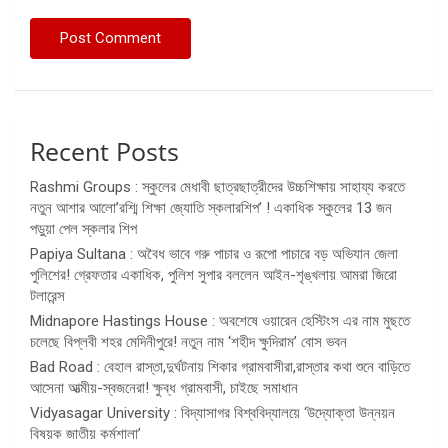
Recent Posts
Rashmi Groups : স্কুলের মেধাবী ছাত্রছাত্রীদের উচ্চশিক্ষায় সাহায্য করতে
নতুন আশার আলো’রশ্মি শিক্ষা জ্যোতি স্কলারশিপ’ ! একাধিক স্কুলের 13 জন
পড়ুয়া পেল স্কলার শিপ
Papiya Sultana : অবৈধ ভাবে গরু পাচার ও রূপো পাচারে বড় অভিযান জেলা
পুলিশের! গ্রেফতার একাধিক, পুলিশ সুপার বললেন আইন-শৃঙ্খলায় আমরা জিরো
টলারেন্স
Midnapore Hastings House : অবশেষে ওয়ারেন হেস্টিংস এর নাম মুছতে
চলেছে বিপ্লবী শহর মেদিনীপুরে! নতুন নাম ‘শহীদ ক্ষুদিরাম’ বোস ভবন
Bad Road : বেহাল রাস্তা,দুর্ঘটনায় শিকার গ্রামবাসীরা,রাস্তার কথা শুনে বাড়িতে
আসেনা আত্মীয়-স্বজনেরা! ক্ষুব্ধ গ্রামবাসী, চাইছে সমাধান
Vidyasagar University : বিদ্যাসাগর বিশ্ববিদ্যালয়ে ‘উদ্যোক্তা উন্নয়ন
বিষয়ক জাতীয় কর্মশালা’