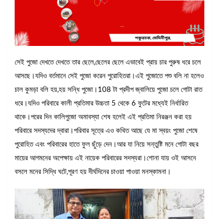
সেই পুজো দেখতে দেখতে তার ছেলে,ছেলের ছেলে এভাবেই প্রায় চার পুরুষ ধরে চলে
আসছে।যদিও বর্তমানে সেই পুজো করেন পুরোহিতরা।এই পুজোতে পশু বলি না হলেও
চাল কুমড়া বলি হয়,হয় সন্ধি পুজো।108 টা প্রদীপ জ্বালিয়ে পুজো চলে গোটা রাত
ধরে।যদিও পরিবারে কালী প্রতিমার উচ্চতা 5 থেকে 6 ফুটের মধ্যেই নির্ধারিত
থাকে।পরের দিন কালিপুজো অমাবস্যা শেষ হলেই এই প্রতিমা নিরঞ্জন করা হয়
পরিবারে সদস্যদের দ্বারা।পরিবার সূত্রে এও কথিত আছে যে মা স্বয়ং পুজো শেষে
পুরোহিত এবং পরিবারের হাতে ফুল ছুঁড়ে দেন।আর যা নিয়ে সন্তুষ্টি মনে গোটা বছর
মায়ের আগমনের অপেক্ষায় এই নায়েক পরিবারের সদস্যরা।শোনা যায় ওই আসনে
বসলে মনের সিদ্ধি ঘটে,পূরণ হয় দীর্ঘদিনের চাওয়া পাওয়া মনস্কামনা।