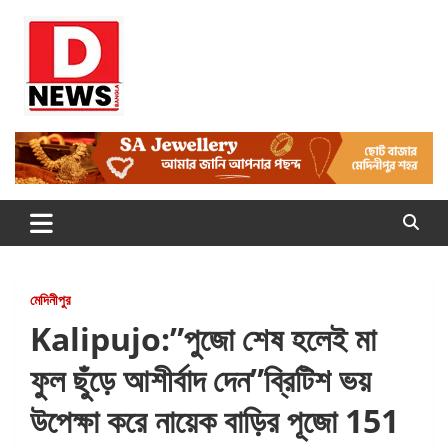
Skip
to
content
Dnews
#Medinipur #News #LatestBengali #NewsBangla
#Medinipur24X7News
মেদিনীপুর
Kalipujo:”পুজো শেষ হলেই মা
ফুল ছুঁড়ে আশীর্বাদ দেন”ব্রিটিশ ভয়
উপেক্ষা করে নায়েক বাড়ির পূজো 151