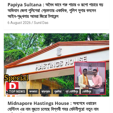
Papiya Sultana : অবৈধ ভাবে গরু পাচার ও রূপো পাচারে বড়
অভিযান জেলা পুলিশের! গ্রেফতার একাধিক, পুলিশ সুপার বললেন
আইন-শৃঙ্খলায় আমরা জিরো টলারেন্স
6 August 2026
Sunil Das
TOP NEWS
কলকাতা
ঝাড়গ্রাম
পুরুলিয়া
পূর্ব মেদিনীপুর
মেদিনীপুর
Midnapore Hastings House : অবশেষে ওয়ারেন
হেস্টিংস এর নাম মুছতে চলেছে বিপ্লবী শহর মেদিনীপুরে! নতুন নাম