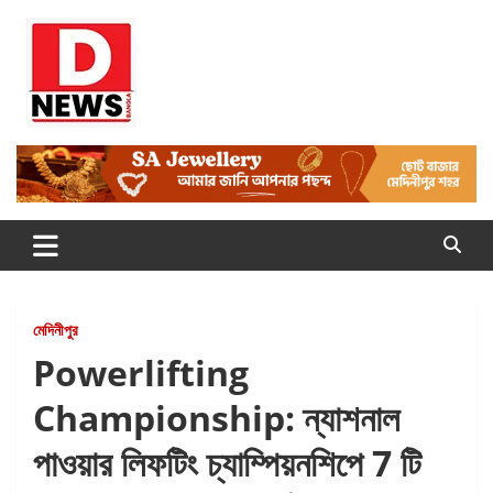
Skip
to
content
Dnews
#Medinipur #News #LatestBengali #NewsBangla
#Medinipur24X7News
মেদিনীপুর
Powerlifting
Championship: ন্যাশনাল
পাওয়ার লিফটিং চ্যাম্পিয়নশিপে 7 টি