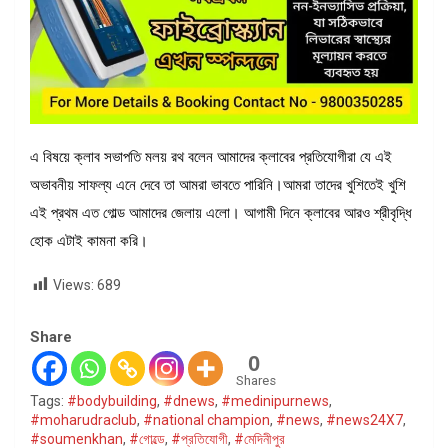
এ বিষয়ে ক্লাব সভাপতি মলয় রথ বলেন আমাদের ক্লাবের প্রতিযোগীরা যে এই
অভাবনীয় সাফল্য এনে দেবে তা আমরা ভাবতে পারিনি।আমরা তাদের খুশিতেই খুশি
এই প্রথম এত গোল্ড আমাদের জেলায় এলো। আগামী দিনে ক্লাবের আরও শ্রীবৃদ্ধি
হোক এটাই কামনা করি।
Views:
689
Share
0
Shares
Tags:
#bodybuilding
,
#dnews
,
#medinipurnews
,
#moharudraclub
,
#national champion
,
#news
,
#news24X7
,
#soumenkhan
,
#গোল্ডে
,
#প্রতিযোগী
,
#মেদিনীপুর