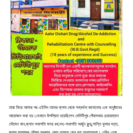
তারা ফিরে আসার পর এইদিন তাদের ক্লাব থেকে সম্বর্ধনা জানানোর এক অনুষ্ঠানের
আয়োজন করা হয়।যেখানে উপস্থিত হয়েছিলেন মেদিনীপুর পৌরসভার চেয়ারম্যান
সৌমেন খান,ক্লাব সভাপতি মলয় রথ,সহ-সভাপতি অর্জুন কুন্ডু,শান্তি কুমার দত্ত,
ক্লাব সম্পাদক সৌম্য সরকার, কোচ নব্যেন্দু সেন সহ অন্যান্যরা। এদিন একে