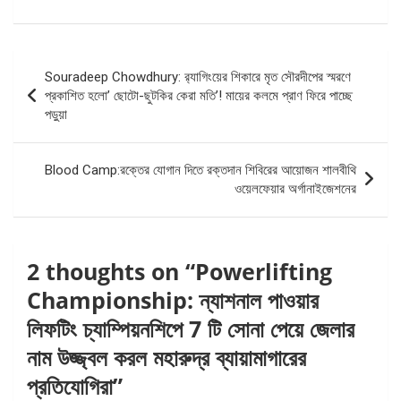
Post
Souradeep Chowdhury: র‍্যাগিংয়ের শিকারে মৃত সৌরদীপের স্মরণে
navigation
প্রকাশিত হলো’ ছোটো-ছুটকির কেরা মতি’! মায়ের কলমে প্রাণ ফিরে পাচ্ছে
পড়ুয়া
Blood Camp:রক্তের যোগান দিতে রক্তদান শিবিরের আয়োজন শালবীথি
ওয়েলফেয়ার অর্গানাইজেশনের
2 thoughts on “
Powerlifting
Championship: ন্যাশনাল পাওয়ার
লিফটিং চ্যাম্পিয়নশিপে 7 টি সোনা পেয়ে জেলার
নাম উজ্জ্বল করল মহারুদ্র ব্যায়ামাগারের
প্রতিযোগিরা
”