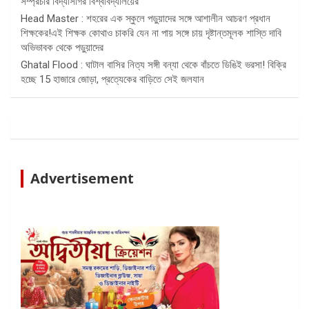
সম্প্রচার বিদ্যাসাগর বিশ্ববিদ্যালয়ের
Head Master : শহরের এক স্কুলে পড়ুয়াদের সঙ্গে আশালীন আচরণ প্রধান
শিক্ষকের!এই শিক্ষক কোথাও চাকরি যেন না পায় সঙ্গে চায় দৃষ্টান্তমূলক শাস্তি দাবি
অভিভাবক থেকে পড়ুয়াদের
Ghatal Flood : ঘাটাল বাসির নিত্য সঙ্গী বন্যা থেকে বাঁচতে ডিঙিই ভরসা! বিক্রি
হচ্ছে 15 হাজারে জোড়া, প্রত্যেকের বাড়িতে সেই জলযান
Advertisement