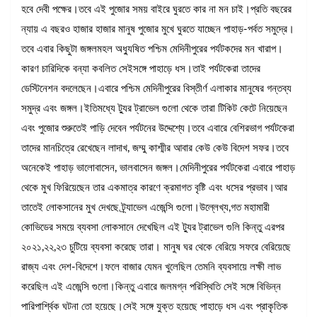
হবে দেবী পক্ষের।তবে এই পুজোর সময় বাইরে ঘুরতে কার না মন চাই।প্রতি বছরের
ন্যায় এ বছরও হাজার হাজার মানুষ পুজোর মুখে ঘুরতে যাচ্ছেন পাহাড়-পর্বত সমুদ্রে।
তবে এবার কিছুটা জঙ্গলমহল অধ্যুষিত পশ্চিম মেদিনীপুরের পর্যটকদের মন খারাপ।
কারণ চারিদিকে বন্যা কবলিত সেইসঙ্গে পাহাড়ে ধস।তাই পর্যটকেরা তাদের
ডেস্টিনেশন বদলেছেন।এবারে পশ্চিম মেদিনীপুরের বিস্তীর্ণ এলাকার মানুষের গন্তব্য
সমুদ্র এবং জঙ্গল।ইতিমধ্যে ট্যুর ট্রাভেল গুলো থেকে তারা টিকিট কেটে নিয়েছেন
এবং পুজোর শুরুতেই পাড়ি দেবেন পর্যটনের উদ্দেশ্যে।তবে এবারে বেশিরভাগ পর্যটকেরা
তাদের মানচিত্রে রেখেছেন লাদাখ, জম্মু কাশ্মীর আবার কেউ কেউ বিদেশ সফর।তবে
অনেকেই পাহাড় ভালোবাসেন, ভালবাসেন জঙ্গল।মেদিনীপুরের পর্যটকেরা এবারে পাহাড়
থেকে মুখ ফিরিয়েছেন তার একমাত্র কারণে ক্রমাগত বৃষ্টি এবং ধসের প্রভাব।আর
তাতেই লোকসানের মুখ দেখছে ট্র্যাভেল এজেন্সি গুলো।উল্লেখ্য,গত মহামারী
কোভিডের সময়ে ব্যবসা লোকসানে দেখেছিল এই ট্যুর ট্রাভেল গুলি কিন্তু এরপর
২০২১,২২,২৩ চুটিয়ে ব্যবসা করেছে তারা। মানুষ ঘর থেকে বেরিয়ে সফরে বেরিয়েছে
রাজ্য এবং দেশ-বিদেশে।ফলে বাজার যেমন খুলেছিল তেমনি ব্যবসায়ে লক্ষী লাভ
করেছিল এই এজেন্সি গুলো।কিন্তু এবারে জলমগ্ন পরিস্থিতি সেই সঙ্গে বিভিন্ন
পারিপার্শ্বিক ঘটনা তো হয়েছে।সেই সঙ্গে যুক্ত হয়েছে পাহাড়ে ধস এবং প্রাকৃতিক