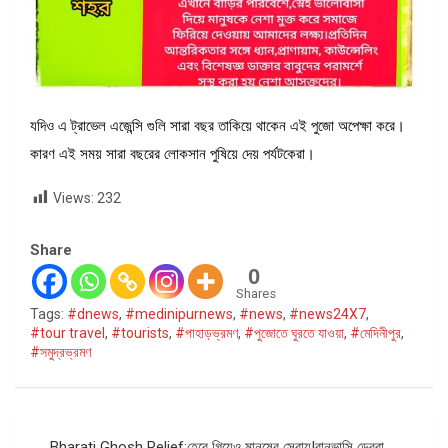
যদিও এ ট্রাভেল এজেন্সি গুলি সারা বছর তাকিয়ে থাকেন এই পুজো অপেক্ষা করে।
কারণ এই সময় সারা বছরের লোকসান পুষিয়ে দেয় পর্যটকেরা।
Views:
232
Share
0
Shares
Tags:
#dnews
,
#medinipurnews
,
#news
,
#news24X7
,
#tour travel
,
#tourists
,
#পাহাড়ভ্রমণ
,
#পুজোতে ঘুরতে যাওয়া
,
#মেদিনীপুর
,
#সমুদ্রভ্রমণ
Post
Bharati Ghosh Relief:হেরে গিয়েও মানুষের সেবায়!বানভাসি ডেবরা