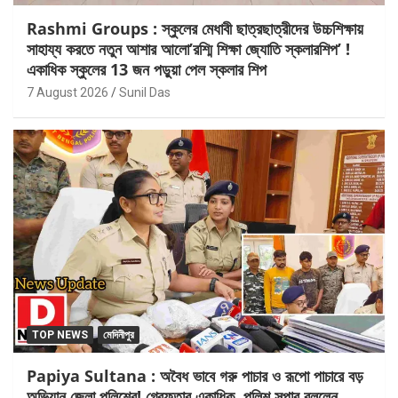
Rashmi Groups : স্কুলের মেধাবী ছাত্রছাত্রীদের উচ্চশিক্ষায়
সাহায্য করতে নতুন আশার আলো’রশ্মি শিক্ষা জ্যোতি স্কলারশিপ’ !
একাধিক স্কুলের 13 জন পড়ুয়া পেল স্কলার শিপ
7 August 2026
Sunil Das
TOP NEWS
মেদিনীপুর
Papiya Sultana : অবৈধ ভাবে গরু পাচার ও রূপো পাচারে বড়
অভিযান জেলা পুলিশের! গ্রেফতার একাধিক, পুলিশ সুপার বললেন