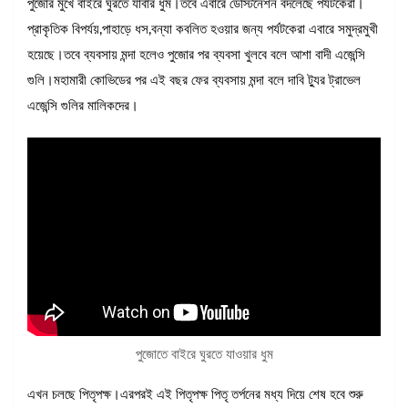
পুজোর মুখে বাইরে ঘুরতে যাবার ধুম।তবে এবারে ডেস্টিনেশন বদলেছে পর্যটকেরা।
প্রাকৃতিক বিপর্যয়,পাহাড়ে ধস,বন্যা কবলিত হওয়ার জন্য পর্যটকেরা এবারে সমুদ্রমুখী
হয়েছে।তবে ব্যবসায় মন্দা হলেও পুজোর পর ব্যবসা খুলবে বলে আশা বাদী এজেন্সি
গুলি।মহামারী কোভিডের পর এই বছর ফের ব্যবসায় মন্দা বলে দাবি ট্যুর ট্রাভেল
এজেন্সি গুলির মালিকদের।
পুজোতে বাইরে ঘুরতে যাওয়ার ধুম
এখন চলছে পিতৃপক্ষ।এরপরই এই পিতৃপক্ষ পিতৃ তর্পনের মধ্য দিয়ে শেষ হবে শুরু