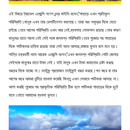
এই বিষয়ে ট্রাভেল এজেন্সি গণেশ চন্দ্র মাইতি বলেন,”পাহাড়ে এখন প্রতিকুল
পরিস্থিতি।মানুষ এখন তার ডেসটিনেশন বদলেছে। তারা বরং সমুদ্রর দিকে যেতে
চাইছে।তবে আগের পরিস্থিতি এখন আর নেই,ব্যবসায় লোকসান রয়েছে।তার কারণ
মানুষের হাতে পয়সা নেই সেই সঙ্গে জলমগ্ন পরিস্থিতি।তবে পুজোর পর পাহাড়ের
দিকে পর্যটকদের চাহিদা রয়েছে তারা সেই ভাবে আসছে,বাজার খুলবে বলে মনে হয়।
শান্তি চক্রবর্তী নামে আরেক এজেন্সি বলেন,”এখন জলমগ্ন পরিস্থিতি গোটা জেলায়
সেইসঙ্গে মানুষের হাতে টাকা নেই। তাই মানুষ এখন টাকা জমানোর চেষ্টা করছে
খরচের দিকে যাচ্ছে না। যতটুকু প্রয়োজন ততটুকুই খরচা করছে।গত বছর বা তার
আগের বছর আমরা চুটিয়ে ব্যবসা করেছি কিন্তু এখন সেভাবে পর্যটকরা আসছে না।
আশা করছি পুজোর পর প্রাকৃতিক পরিস্থিতি ঠিক হলে পর্যটকরা পাহাড়ের দিকে ছুটে
যাবে।তাতে আমাদের ব্যবসা খুলবে।