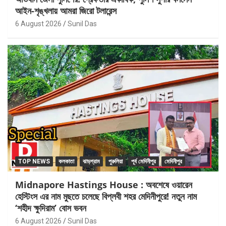
আইন-শৃঙ্খলায় আমরা জিরো টলারেন্স
6 August 2026
Sunil Das
TOP NEWS
কলকাতা
ঝাড়গ্রাম
পুরুলিয়া
পূর্ব মেদিনীপুর
মেদিনীপুর
Midnapore Hastings House : অবশেষে ওয়ারেন
হেস্টিংস এর নাম মুছতে চলেছে বিপ্লবী শহর মেদিনীপুরে! নতুন নাম
‘শহীদ ক্ষুদিরাম’ বোস ভবন
6 August 2026
Sunil Das