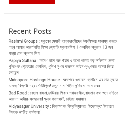
Recent Posts
Rashmi Groups : স্কুলের মেধাবী ছাত্রছাত্রীদের উচ্চশিক্ষায় সাহায্য করতে
নতুন আশার আলো’রশ্মি শিক্ষা জ্যোতি স্কলারশিপ’ ! একাধিক স্কুলের 13 জন
পড়ুয়া পেল স্কলার শিপ
Papiya Sultana : অবৈধ ভাবে গরু পাচার ও রূপো পাচারে বড় অভিযান জেলা
পুলিশের! গ্রেফতার একাধিক, পুলিশ সুপার বললেন আইন-শৃঙ্খলায় আমরা জিরো
টলারেন্স
Midnapore Hastings House : অবশেষে ওয়ারেন হেস্টিংস এর নাম মুছতে
চলেছে বিপ্লবী শহর মেদিনীপুরে! নতুন নাম ‘শহীদ ক্ষুদিরাম’ বোস ভবন
Bad Road : বেহাল রাস্তা,দুর্ঘটনায় শিকার গ্রামবাসীরা,রাস্তার কথা শুনে বাড়িতে
আসেনা আত্মীয়-স্বজনেরা! ক্ষুব্ধ গ্রামবাসী, চাইছে সমাধান
Vidyasagar University : বিদ্যাসাগর বিশ্ববিদ্যালয়ে ‘উদ্যোক্তা উন্নয়ন
বিষয়ক জাতীয় কর্মশালা’