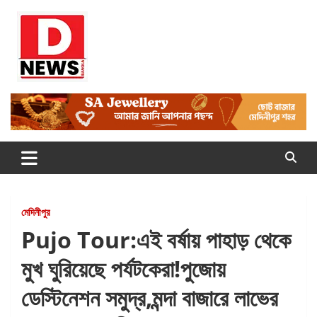
Skip
to
content
Dnews
#Medinipur #News #LatestBengali #NewsBangla
#Medinipur24X7News
মেদিনীপুর
Pujo Tour:এই বর্ষায় পাহাড় থেকে
মুখ ঘুরিয়েছে পর্যটকেরা!পুজোয়
ডেস্টিনেশন সমুদ্র,মন্দা বাজারে লাভের