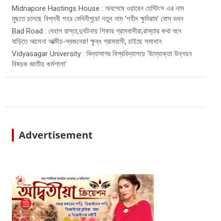
Midnapore Hastings House : অবশেষে ওয়ারেন হেস্টিংস এর নাম
মুছতে চলেছে বিপ্লবী শহর মেদিনীপুরে! নতুন নাম ‘শহীদ ক্ষুদিরাম’ বোস ভবন
Bad Road : বেহাল রাস্তা,দুর্ঘটনায় শিকার গ্রামবাসীরা,রাস্তার কথা শুনে
বাড়িতে আসেনা আত্মীয়-স্বজনেরা! ক্ষুব্ধ গ্রামবাসী, চাইছে সমাধান
Vidyasagar University : বিদ্যাসাগর বিশ্ববিদ্যালয়ে ‘উদ্যোক্তা উন্নয়ন
বিষয়ক জাতীয় কর্মশালা’
Advertisement