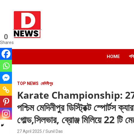
Skip
to
content
0
Dnews
Shares
#Medinipur #News #LatestBengali #NewsBangla
#Medinipur24X7News
HOME
পশ্
TOP NEWS
মেদিনীপুর
Karate Championship: 27 th স্
পশ্চিম মেদিনীপুর ডিস্ট্রিক্ট স্পোর্টস ক্যা
গোল্ড,সিলভার, ব্রোঞ্জ মিলিয়ে 22 টি ম
27 April 2025
Sunil Das