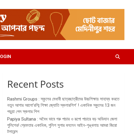
OGIN
Recent Posts
Rashmi Groups : স্কুলের মেধাবী ছাত্রছাত্রীদের উচ্চশিক্ষায় সাহায্য করতে
নতুন আশার আলো’রশ্মি শিক্ষা জ্যোতি স্কলারশিপ’ ! একাধিক স্কুলের 13 জন
পড়ুয়া পেল স্কলার শিপ
Papiya Sultana : অবৈধ ভাবে গরু পাচার ও রূপো পাচারে বড় অভিযান জেলা
পুলিশের! গ্রেফতার একাধিক, পুলিশ সুপার বললেন আইন-শৃঙ্খলায় আমরা জিরো
টলারেন্স