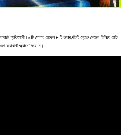
 ক্যারাটে প্রতিযোগী।৯ টি সোনার মেডেল ৮ টি রূপার,পাঁচটি ব্রোঞ্জ মেডেল মিলিয়ে মোট
জেলা ক্যারাটে অ্যাসোসিয়েশন।