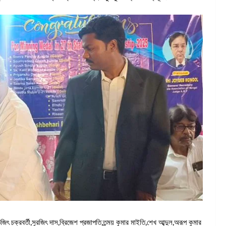
ৎ চক্রবর্তী,সুরজিৎ দাস,ব্রিজেশ প্রজাপতি,তন্ময় কুমার মাইতি,শেখ আব্দুল,অরূপ কুমার