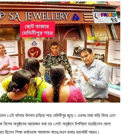
েডেল।এই ঘটনায় উৎসাহ ছড়িয়ে পড়ে মেদিনীপুর জুড়ে। এরপর তারা বাড়ি ফিরে এলে
এক বিশেষ অনুষ্ঠানের আয়োজন করা হয়।সেই অনুষ্ঠানে উপস্থিত হয়েছিলেন জেলা
লেন শিক্ষা কর্মাধ্যক্ষ শ্যামাপদ পাত্র,অনুপ কুমার ব্যানার্জি প্রমূখ।