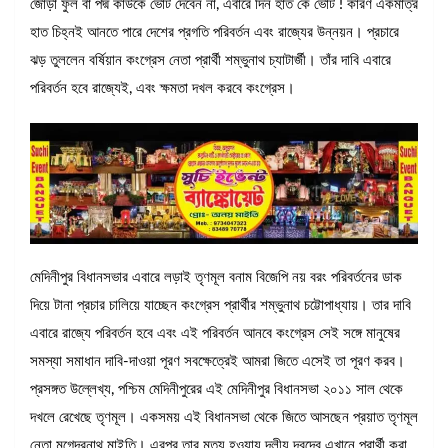
জোড়া ফুল বা পদ্ম কাউকে ভোট দেবেন না, এবারে দিন হাত কে ভোট ! কারণ একমাত্র
হাত চিহ্নই আনতে পারে দেশের প্রগতি পরিবর্তন এবং রাজ্যের উন্নয়ন। প্রচারে
ঝড় তুললেন বর্ষিয়ান কংগ্রেস নেতা প্রার্থী শম্ভুনাথ চ্যাটার্জী। তাঁর দাবি এবারে
পরিবর্তন হবে রাজ্যেই, এবং ক্ষমতা দখল করবে কংগ্রেস।
মেদিনীপুর বিধানসভার এবারে লড়াই তৃণমূল বনাম বিজেপি নয় বরং পরিবর্তনের ডাক
দিয়ে টানা প্রচার চালিয়ে যাচ্ছেন কংগ্রেস প্রার্থীর শম্ভুনাথ চট্টোপাধ্যায়। তার দাবি
এবারে রাজ্যে পরিবর্তন হবে এবং এই পরিবর্তন আনবে কংগ্রেস সেই সঙ্গে মানুষের
সমস্যা সমাধান দাবি-দাওয়া পূরণ সবক্ষেত্রেই আমরা জিতে এসেই তা পূরণ করব।
প্রসঙ্গত উল্লেখ্য, পশ্চিম মেদিনীপুরের এই মেদিনীপুর বিধানসভা ২০১১ সাল থেকে
দখলে রেখেছে তৃণমূল। একসময় এই বিধানসভা থেকে জিতে আসছেন প্রয়াত তৃণমূল
নেতা মৃগেন্দ্রনাথ মাইতি। এরপর তার মৃত্যু হওয়ায় দলীয় দ্বন্দ্বে এখানে প্রার্থী করা