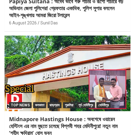
Papiya Sultana : অবৈধ ভাবে গরু পাচার ও রূপো পাচারে বড়
অভিযান জেলা পুলিশের! গ্রেফতার একাধিক, পুলিশ সুপার বললেন
আইন-শৃঙ্খলায় আমরা জিরো টলারেন্স
6 August 2026
Sunil Das
TOP NEWS
কলকাতা
ঝাড়গ্রাম
পুরুলিয়া
পূর্ব মেদিনীপুর
মেদিনীপুর
Midnapore Hastings House : অবশেষে ওয়ারেন
হেস্টিংস এর নাম মুছতে চলেছে বিপ্লবী শহর মেদিনীপুরে! নতুন নাম
‘শহীদ ক্ষুদিরাম’ বোস ভবন