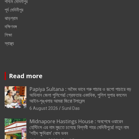
পশ্চিম মেদিনীপুর
পূর্ব মেদিনীপুর
ঝাড়গ্রাম
দক্ষিণবঙ্গ
শিক্ষা
স্বাস্থ্য
Read more
Papiya Sultana : অবৈধ ভাবে গরু পাচার ও রূপো পাচারে বড়
অভিযান জেলা পুলিশের! গ্রেফতার একাধিক, পুলিশ সুপার বললেন
আইন-শৃঙ্খলায় আমরা জিরো টলারেন্স
6 August 2026
Sunil Das
Midnapore Hastings House : অবশেষে ওয়ারেন
হেস্টিংস এর নাম মুছতে চলেছে বিপ্লবী শহর মেদিনীপুরে! নতুন নাম
‘শহীদ ক্ষুদিরাম’ বোস ভবন