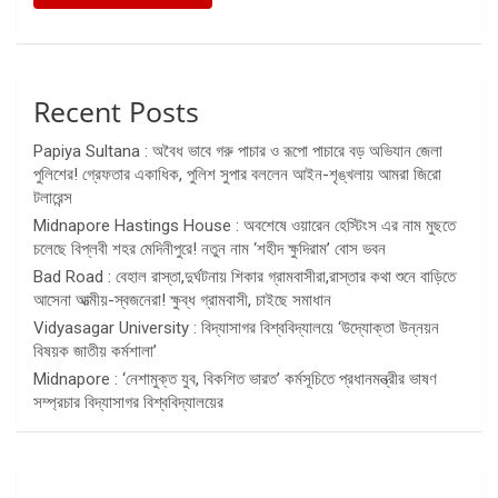
Recent Posts
Papiya Sultana : অবৈধ ভাবে গরু পাচার ও রূপো পাচারে বড় অভিযান জেলা
পুলিশের! গ্রেফতার একাধিক, পুলিশ সুপার বললেন আইন-শৃঙ্খলায় আমরা জিরো
টলারেন্স
Midnapore Hastings House : অবশেষে ওয়ারেন হেস্টিংস এর নাম মুছতে
চলেছে বিপ্লবী শহর মেদিনীপুরে! নতুন নাম ‘শহীদ ক্ষুদিরাম’ বোস ভবন
Bad Road : বেহাল রাস্তা,দুর্ঘটনায় শিকার গ্রামবাসীরা,রাস্তার কথা শুনে বাড়িতে
আসেনা আত্মীয়-স্বজনেরা! ক্ষুব্ধ গ্রামবাসী, চাইছে সমাধান
Vidyasagar University : বিদ্যাসাগর বিশ্ববিদ্যালয়ে ‘উদ্যোক্তা উন্নয়ন
বিষয়ক জাতীয় কর্মশালা’
Midnapore : ‘নেশামুক্ত যুব, বিকশিত ভারত’ কর্মসূচিতে প্রধানমন্ত্রীর ভাষণ
সম্প্রচার বিদ্যাসাগর বিশ্ববিদ্যালয়ের