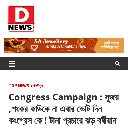
Skip
to
content
Dnews
#Medinipur #News #LatestBengali #NewsBangla
#Medinipur24X7News
TOP NEWS
মেদিনীপুর
Congress Campaign : সুজয়
,শংকর কাউকে না এবার ভোট দিন
কংগ্রেস কে ! টানা প্রচারে ঝড় বর্ষীয়ান