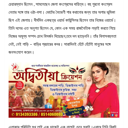
চেয়ারম্যান ছিলেন , সামলেছেন জেলা কংগ্রেসের দায়িত্ব। বহু পুরনো কংগ্রেস
নেতার সঙ্গে তার ওঠা-বসা। ভোটের বৈতরণী পার করানোর জন্য তার অপার ভূমিকা
ছিল এই জেলায়। দীর্ঘদিন একছত্র ওয়ার্ড কাউন্সিলর ছিলেন তার নিজের ওয়ার্ডে।
তিনি দলের এত অনুগত ছিলেন যে, কোন এক সময় রাজনৈতিক লড়াই করতে গিয়ে
নিজের অমূল্য সম্পদ চোখ বিসর্জন দিয়েছেন,তবে দল ছাড়েননি। তাঁর বিলাসবহুলতা
নেই, নেই গাড়ি – বাড়ির প্রচারের কদর। সারাদিনই হেঁটে হেঁটেই মানুষের সঙ্গে
জনসংযোগ করেন।
এলাকার পরিচিতি মুখ তাই এক ডাকেই এক নামেই চেনে সবাই।এবারে তিনি বিরাট