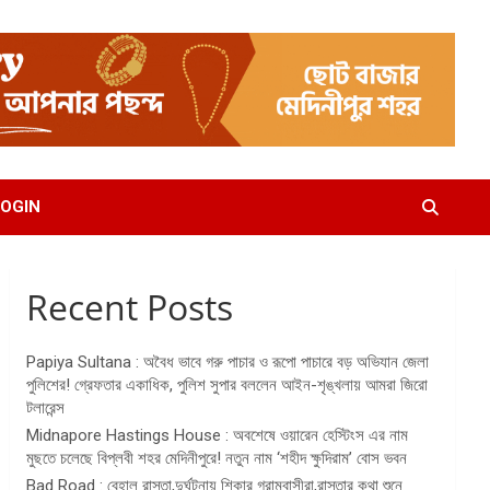
OGIN
Recent Posts
Papiya Sultana : অবৈধ ভাবে গরু পাচার ও রূপো পাচারে বড় অভিযান জেলা
পুলিশের! গ্রেফতার একাধিক, পুলিশ সুপার বললেন আইন-শৃঙ্খলায় আমরা জিরো
টলারেন্স
Midnapore Hastings House : অবশেষে ওয়ারেন হেস্টিংস এর নাম
মুছতে চলেছে বিপ্লবী শহর মেদিনীপুরে! নতুন নাম ‘শহীদ ক্ষুদিরাম’ বোস ভবন
Bad Road : বেহাল রাস্তা,দুর্ঘটনায় শিকার গ্রামবাসীরা,রাস্তার কথা শুনে