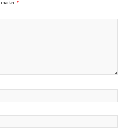
re marked
*