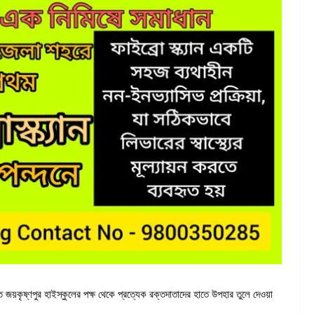
জয়কৃষ্ণপুর হাইস্কুলের পক্ষ থেকে প্রত্যেক রক্তদাতাদের হাতে উপহার তুলে দেওয়া