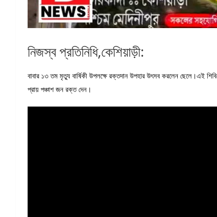
নিজস্ব প্রতিনিধি,কেশিয়াড়ী:
বাবার ১৩ তম মৃত্যু বার্ষিকী উপলক্ষে রক্তদান উপহার উৎসব করলেন ছেলে।এই শিব
প্রায় পঞ্চাশ জন রক্ত দেন।