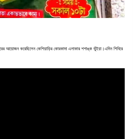
িরের আয়োজন করেছিলেন কেশিয়াড়ির কোরকাদা এলাকার শশাঙ্ক ভুঁইয়া।এদিন শিবিরে