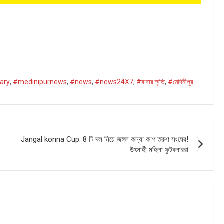
ary
,
#medinipurnews
,
#news
,
#news24X7
,
#বাবার স্মৃতি
,
#মেদিনীপুর
Jangal konna Cup: 8 টি দল নিয়ে জঙ্গল কন্যা কাপ তরুণ সংঘের!
উৎসাহী মহিলা ফুটবলাররা