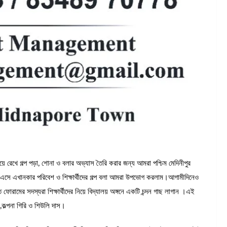
িয়ে রেখে গল্প পড়া, শোনা ও বলার অভ্যাস তৈরি করার জন্য আমরা পশ্চিম মেদিনীপুর
লয়ে এসে এখানকার পরিবেশ ও শিক্ষার্থীদের গল্প বলা আমরা উপভোগ করলাম।আগামীদিনেও
ফোরামের সদস্যরা শিক্ষার্থীদের নিয়ে বিদ্যালয় অঙ্গনে একটি চন্দন গাছ লাগান ।এই
তী,কল্পনা গিরি ও শিউলি দাস।