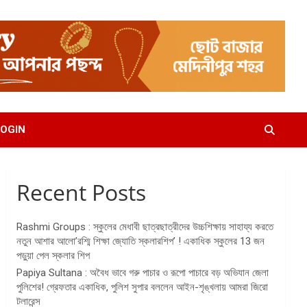
OGIN
Recent Posts
Rashmi Groups : স্কুলের মেধাবী ছাত্রছাত্রীদের উচ্চশিক্ষায় সাহায্য করতে
নতুন আশার আলো’রশ্মি শিক্ষা জ্যোতি স্কলারশিপ’ ! একাধিক স্কুলের 13 জন
পড়ুয়া পেল স্কলার শিপ
Papiya Sultana : অবৈধ ভাবে গরু পাচার ও রূপো পাচারে বড় অভিযান জেলা
পুলিশের! গ্রেফতার একাধিক, পুলিশ সুপার বললেন আইন-শৃঙ্খলায় আমরা জিরো
টলারেন্স