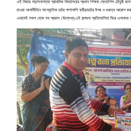
এই বিষয়ে গড়সেনাপত্যা প্রাথমিক বিদ্যালয়ের প্রধান শিক্ষক স্নেহাশিস চৌধুরী ব
চাওয়া আগামীদিনে সাংস্কৃতিক চর্চার পাশাপাশি ক্রীড়াচর্চার উপর ও গুরুত্ব আরোপ 
এভাবেই সফল হোক সব প্রয়াস।উল্লেখ্য,এই গল্পবলা প্রতিযোগিতা ঘিরে এলাকায় খ