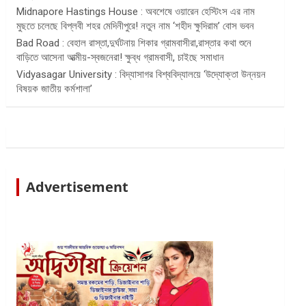
Midnapore Hastings House : অবশেষে ওয়ারেন হেস্টিংস এর নাম
মুছতে চলেছে বিপ্লবী শহর মেদিনীপুরে! নতুন নাম ‘শহীদ ক্ষুদিরাম’ বোস ভবন
Bad Road : বেহাল রাস্তা,দুর্ঘটনায় শিকার গ্রামবাসীরা,রাস্তার কথা শুনে
বাড়িতে আসেনা আত্মীয়-স্বজনেরা! ক্ষুব্ধ গ্রামবাসী, চাইছে সমাধান
Vidyasagar University : বিদ্যাসাগর বিশ্ববিদ্যালয়ে ‘উদ্যোক্তা উন্নয়ন
বিষয়ক জাতীয় কর্মশালা’
Advertisement