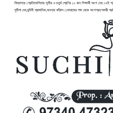
বিদ্যালয়ে।প্রতিযোগিতায় তৃতীয় ও চতুর্থ শ্রেণির ১০ জন শিক্ষার্থী অংশ নেয়।এই 
সুদীপা দেব,নন্দিনী প্রামানিক,অনন্যা কাঁঠাল।ফোরামের পক্ষ থেকে অংশগ্রহণকারী প্