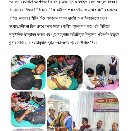
৫০ জন রক্তদাতা অংশগ্রহণ করেন।ডেবরা ব্লাড ব্যাঙ্ক রক্ত সংগ্রহ করেন।
বিদ্যালয়ের শিক্ষক,শিক্ষিকা ও শিক্ষাকর্মী গণ,প্রাক্তনীরা ও এলাকাবাসী রক্তদানে
এগিয়ে আসেন।শিবির ঘিরে প্রাক্তন ছাত্র ছাত্রী ও অভিভাবকদের মধ্যে
উৎসাহ,উদ্দীপনা ছিল চোখে পড়ার মতো।প্রদীপ প্রজ্জ্বলন করে এই শিবিরের
আনুষ্ঠানিক উদ্বোধন করেন খড়গপুর মহকুমার অতিরিক্ত বিদ্যালয় পরিদর্শক উত্তম
কুমার মাজি ও ১ নং চাঙ্গুয়াল গ্ৰাম পঞ্চায়েতের প্রধান দীপালি সিং।