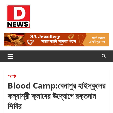
Skip
to
content
Dnews
#Medinipur #News #LatestBengali #NewsBangla
#Medinipur24X7News
খড়্গপুর
Blood Camp:বেনাপুর হাইস্কুলের
কন্যাশ্রী ক্লাবের উদ্যোগে রক্তদান
শিবির