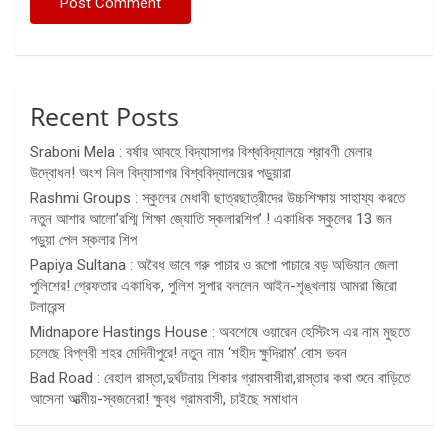
Recent Posts
Sraboni Mela : বর্ষার আবহে বিদ্যাসাগর বিশ্ববিদ্যালয়ে শ্রাবণী মেলার
উদ্বোধন! অংশ নিল বিদ্যাসাগর বিশ্ববিদ্যালয়ের পড়ুয়ারা
Rashmi Groups : স্কুলের মেধাবী ছাত্রছাত্রীদের উচ্চশিক্ষায় সাহায্য করতে
নতুন আশার আলো’রশ্মি শিক্ষা জ্যোতি স্কলারশিপ’ ! একাধিক স্কুলের 13 জন
পড়ুয়া পেল স্কলার শিপ
Papiya Sultana : অবৈধ ভাবে গরু পাচার ও রূপো পাচারে বড় অভিযান জেলা
পুলিশের! গ্রেফতার একাধিক, পুলিশ সুপার বললেন আইন-শৃঙ্খলায় আমরা জিরো
টলারেন্স
Midnapore Hastings House : অবশেষে ওয়ারেন হেস্টিংস এর নাম মুছতে
চলেছে বিপ্লবী শহর মেদিনীপুরে! নতুন নাম ‘শহীদ ক্ষুদিরাম’ বোস ভবন
Bad Road : বেহাল রাস্তা,দুর্ঘটনায় শিকার গ্রামবাসীরা,রাস্তার কথা শুনে বাড়িতে
আসেনা আত্মীয়-স্বজনেরা! ক্ষুব্ধ গ্রামবাসী, চাইছে সমাধান