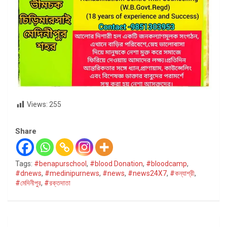
Views:
255
Share
Tags:
#benapurschool
,
#blood Donation
,
#bloodcamp
,
#dnews
,
#medinipurnews
,
#news
,
#news24X7
,
#কন্যাশ্রী
,
#মেদিনীপুর
,
#রক্তদাতা
Post