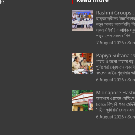
ান
Rashmi Groups : স্ক
ছাত্রছাত্রীদের উচ্চশিক্ষা
নতুন আশার আলো’রশ্মি শিক
স্কলারশিপ’ ! একাধিক স্
পড়ুয়া পেল স্কলার শিপ
7 August 2026
Sun
Papiya Sultana : অব
পাচার ও রূপো পাচারে বড
পুলিশের! গ্রেফতার একাধি
বললেন আইন-শৃঙ্খলায় আম
6 August 2026
Sun
Midnapore Hasti
অবশেষে ওয়ারেন হেস্টিংস
চলেছে বিপ্লবী শহর মেদিনী
‘শহীদ ক্ষুদিরাম’ বোস ভবন
6 August 2026
Sun