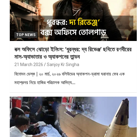
TOP NEWS
বক্স অফিসে ঝোড়ো ইনিংস: ‘ধুরন্ধর: দ্য রিভেঞ্জ’ ছবিতে রণবীরের
মাস-অ্যাভাতার ও অ্যাকশনের তান্ডব
21 March 2026
Sanjoy Kr Singha
বিনোদন ডেস্ক | ২০ মার্চ, ২০২৬ বলিউডের অ্যাকশন-ড্রামা ঘরানায় ফের এক
মহাপ্রলয় নিয়ে হাজির পরিচালক আদিত্য…