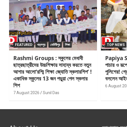
FEATURED
খড়্গপুর
মেদিনীপুর
শিক্ষা
TOP NEWS
Rashmi Groups : স্কুলের মেধাবী
Papiya Su
ছাত্রছাত্রীদের উচ্চশিক্ষায় সাহায্য করতে নতুন
পাচার ও রূপ
আশার আলো’রশ্মি শিক্ষা জ্যোতি স্কলারশিপ’ !
পুলিশের! গ্
একাধিক স্কুলের 13 জন পড়ুয়া পেল স্কলার
বললেন আইন-
শিপ
6 August 2
7 August 2026
Sunil Das