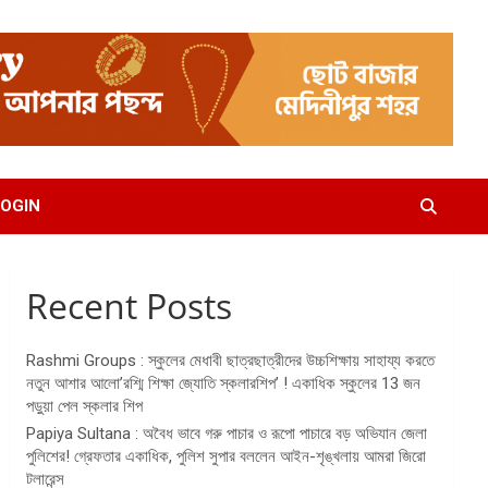
OGIN
Recent Posts
Rashmi Groups : স্কুলের মেধাবী ছাত্রছাত্রীদের উচ্চশিক্ষায় সাহায্য করতে
নতুন আশার আলো’রশ্মি শিক্ষা জ্যোতি স্কলারশিপ’ ! একাধিক স্কুলের 13 জন
পড়ুয়া পেল স্কলার শিপ
Papiya Sultana : অবৈধ ভাবে গরু পাচার ও রূপো পাচারে বড় অভিযান জেলা
পুলিশের! গ্রেফতার একাধিক, পুলিশ সুপার বললেন আইন-শৃঙ্খলায় আমরা জিরো
টলারেন্স