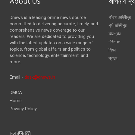
About Us
আপনার স্থ
Dnews is a leading online news source
পশ্চিম মেদিনীপুর
committed to delivering accurate, timely, and
পূর্ব মেদিনীপুর
comprehensive news coverage to our
ঝাড়গ্রাম
readers. We are dedicated to providing you
দক্ষিণবঙ্গ
with the latest updates on a wide range of
topics, from global affairs and politics to
শিক্ষা
science, technology, entertainment, and
স্বাস্থ্য
more.
Email -
desk@dnews.in
DMCA
Home
Privacy Policy
Mail
Facebook
Instagram