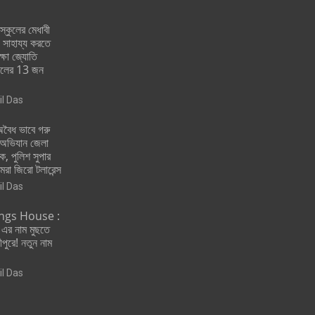
ুলের মেধাবী
য় সাহায্য করতে
্ষা জ্যোতি
কুলের 13 জন
il Das
ৈধ ভাবে গরু
় অভিযান জেলা
ক, পুলিশ সুপার
রা জিরো টলারেন্স
il Das
ngs House :
 এর নাম মুছতে
পুরে! নতুন নাম
il Das