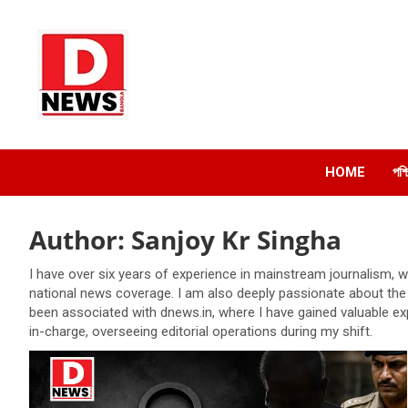
Skip
to
content
Dnews
#Medinipur #News #LatestBengali #NewsBangla
#Medinipur24X7News
HOME
পশ্
Author:
Sanjoy Kr Singha
I have over six years of experience in mainstream journalism, w
national news coverage. I am also deeply passionate about the c
been associated with dnews.in, where I have gained valuable exper
in-charge, overseeing editorial operations during my shift.