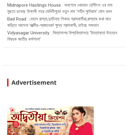
Midnapore Hastings House : অবশেষে ওয়ারেন হেস্টিংস এর নাম
মুছতে চলেছে বিপ্লবী শহর মেদিনীপুরে! নতুন নাম ‘শহীদ ক্ষুদিরাম’ বোস ভবন
Bad Road : বেহাল রাস্তা,দুর্ঘটনায় শিকার গ্রামবাসীরা,রাস্তার কথা শুনে
বাড়িতে আসেনা আত্মীয়-স্বজনেরা! ক্ষুব্ধ গ্রামবাসী, চাইছে সমাধান
Vidyasagar University : বিদ্যাসাগর বিশ্ববিদ্যালয়ে ‘উদ্যোক্তা উন্নয়ন
বিষয়ক জাতীয় কর্মশালা’
Advertisement