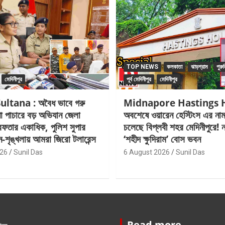
TOP NEWS
কলকাতা
ঝাড়গ্রাম
পুরুল
মেদিনীপুর
পূর্ব মেদিনীপুর
মেদিনীপুর
ltana : অবৈধ ভাবে গরু
Midnapore Hastings 
ো পাচারে বড় অভিযান জেলা
অবশেষে ওয়ারেন হেস্টিংস এর না
রেফতার একাধিক, পুলিশ সুপার
চলেছে বিপ্লবী শহর মেদিনীপুরে! ন
শৃঙ্খলায় আমরা জিরো টলারেন্স
‘শহীদ ক্ষুদিরাম’ বোস ভবন
026
Sunil Das
6 August 2026
Sunil Das
Read more