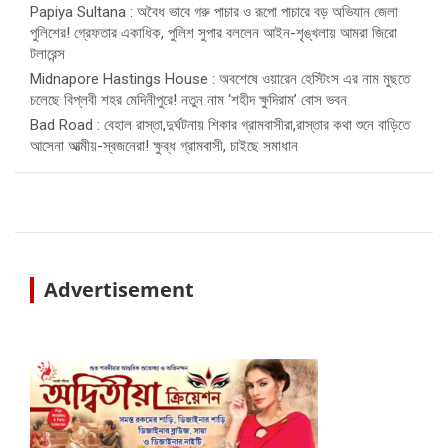
Papiya Sultana : অবৈধ ভাবে গরু পাচার ও রূপো পাচারে বড় অভিযান জেলা
পুলিশের! গ্রেফতার একাধিক, পুলিশ সুপার বললেন আইন-শৃঙ্খলায় আমরা জিরো
টলারেন্স
Midnapore Hastings House : অবশেষে ওয়ারেন হেস্টিংস এর নাম মুছতে
চলেছে বিপ্লবী শহর মেদিনীপুরে! নতুন নাম ‘শহীদ ক্ষুদিরাম’ বোস ভবন
Bad Road : বেহাল রাস্তা,দুর্ঘটনায় শিকার গ্রামবাসীরা,রাস্তার কথা শুনে বাড়িতে
আসেনা আত্মীয়-স্বজনেরা! ক্ষুব্ধ গ্রামবাসী, চাইছে সমাধান
Advertisement