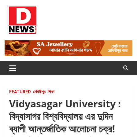
Skip
to
content
Dnews
#Medinipur #News #LatestBengali #NewsBangla
#Medinipur24X7News
FEATURED
মেদিনীপুর
শিক্ষা
Vidyasagar University :
বিদ্যাসাগর বিশ্ববিদ্যালয় এর দুদিন
ব্যাপী আন্তর্জাতিক আলোচনা চক্র!