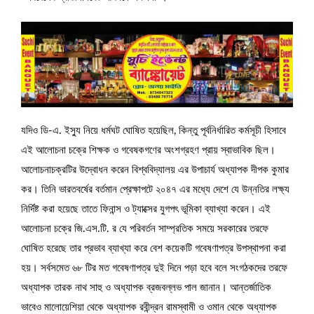
যদিও ডি-এ. ইস্যু নিয়ে ধর্মঘট ঘোষিত হয়েছিল, কিন্তু পূর্বনির্ধারিত কর্মসূচী হিসাবে
এই আলোচনা চক্রে শিক্ষক ও গবেষকগণের অংশগ্রহণ প্রায় স্বাভাবিক ছিল।
আলোচনাচক্রটির উদ্বোধন করেন বিশ্ববিদ্যালয় এর উপাচার্য অধ্যাপক দীপক কুমার
কর। তিনি ভারতবর্ষের বর্তমান প্রেক্ষাপটে ২০৪৭ এর মধ্যে দেশে যে উন্নতির লক্ষ্য
নির্দিষ্ট করা হয়েছে তাতে ফিনান্স ও ট্যাক্সের যুগপৎ ভূমিকা ব্যাখ্যা করেন। এই
আলোচনা চক্রে জি.এস.টি. র যে পরিবর্তন সাম্প্রতিক সময়ে সরকারের তরফে
ঘোষিত হরেছে তার প্রভাব ব্যাখ্যা করে বেশ কয়েকটি গবেষণাপত্র উপস্থাপনা করা
হয়। সর্বসমেত ৬৮ টির মত গবেষণাপত্র দুই দিনে পড়া হবে বলে সংগঠকদের তরফে
অধ্যাপক তারক নাথ সাহু ও অধ্যাপক ব্রজবল্লভ পাল জানান। আন্তর্জাতিক
ভাবেও মালোয়েশিয়া থেকে অধ্যাপক রবীন্দ্রন রামস্বামী ও ওমান থেকে অধ্যাপক