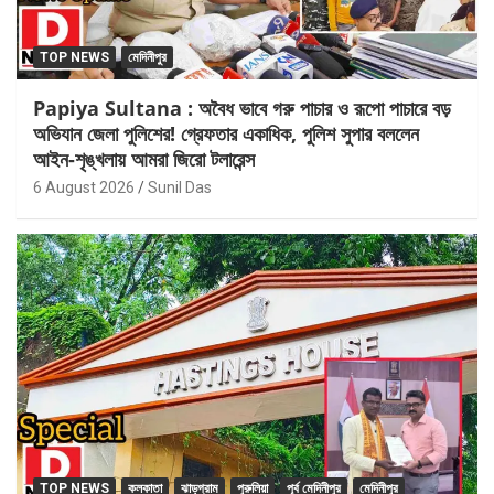
TOP NEWS
মেদিনীপুর
Papiya Sultana : অবৈধ ভাবে গরু পাচার ও রূপো পাচারে বড়
অভিযান জেলা পুলিশের! গ্রেফতার একাধিক, পুলিশ সুপার বললেন
আইন-শৃঙ্খলায় আমরা জিরো টলারেন্স
6 August 2026
Sunil Das
TOP NEWS
কলকাতা
ঝাড়গ্রাম
পুরুলিয়া
পূর্ব মেদিনীপুর
মেদিনীপুর