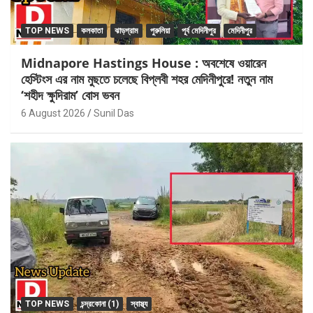
TOP NEWS
কলকাতা
ঝাড়গ্রাম
পুরুলিয়া
পূর্ব মেদিনীপুর
মেদিনীপুর
Midnapore Hastings House : অবশেষে ওয়ারেন
হেস্টিংস এর নাম মুছতে চলেছে বিপ্লবী শহর মেদিনীপুরে! নতুন নাম
‘শহীদ ক্ষুদিরাম’ বোস ভবন
6 August 2026
Sunil Das
TOP NEWS
চন্দ্রকোনা (1)
স্বাস্থ্য