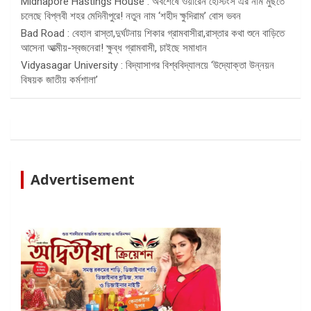
Midnapore Hastings House : অবশেষে ওয়ারেন হেস্টিংস এর নাম মুছতে
চলেছে বিপ্লবী শহর মেদিনীপুরে! নতুন নাম ‘শহীদ ক্ষুদিরাম’ বোস ভবন
Bad Road : বেহাল রাস্তা,দুর্ঘটনায় শিকার গ্রামবাসীরা,রাস্তার কথা শুনে বাড়িতে
আসেনা আত্মীয়-স্বজনেরা! ক্ষুব্ধ গ্রামবাসী, চাইছে সমাধান
Vidyasagar University : বিদ্যাসাগর বিশ্ববিদ্যালয়ে ‘উদ্যোক্তা উন্নয়ন
বিষয়ক জাতীয় কর্মশালা’
Advertisement