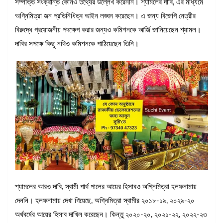
সম্পত্তি সংক্রান্ত কোনও তথ্যের উল্লেখ করেননি। শ্যামলের দাবি, এর মাধ্যমে
অগ্নিমিত্রা জন প্রতিনিধিত্ব আইন লঙ্ঘন করেছেন। এ জন্য বিজেপি নেত্রীর
বিরুদ্ধে প্রয়োজনীয় পদক্ষেপ করার জন্যও কমিশনকে আর্জি জানিয়েছেন শ্যামল।
দাবির সপক্ষে কিছু নথিও কমিশনকে পাঠিয়েছেন তিনি।
শ্যামলের আরও দাবি, স্বামী পার্থ পালের আয়ের হিসাবও অগ্নিমিত্রা হলফনামায়
দেননি। হলফনামায় দেখা গিয়েছে, অগ্নিমিত্রা স্বামীর ২০১৮-১৯, ২০২৯-২০
অর্থবর্ষের আয়ের হিসাব দাখিল করেছেন। কিন্তু ২০২০-২০, ২০২১-২২, ২০২২-২৩