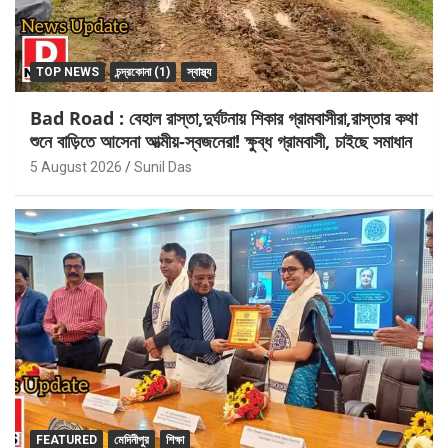
TOP NEWS
চন্দ্রকোনা (1)
স্বাস্থ্য
Bad Road : বেহাল রাস্তা,দুর্ঘটনায় শিকার গ্রামবাসীরা,রাস্তার কথা
শুনে বাড়িতে আসেনা আত্মীয়-স্বজনেরা! ক্ষুব্ধ গ্রামবাসী, চাইছে সমাধান
5 August 2026
Sunil Das
FEATURED
মেদিনীপুর
শিক্ষা