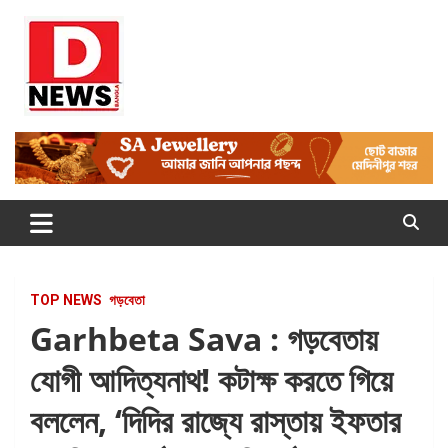
Skip
to
content
Dnews
#Medinipur #News #LatestBengali #NewsBangla
#Medinipur24X7News
TOP NEWS
গড়বেতা
Garhbeta Sava : গড়বেতায়
যোগী আদিত্যনাথ! কটাক্ষ করতে গিয়ে
বললেন, ‘দিদির রাজ্যে রাস্তায় ইফতার