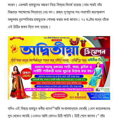
করেন। এরপরই হুমায়ুনের আচরণ নিয়ে বিস্তর বিতর্ক হয়েছে।তার পরেই তাঁর
বিরুদ্ধে পদক্ষেপের সিদ্ধান্ত নেয় দল। রাজ্য তৃণমূলের সহ-সভাপতি জয়প্রকাশ
মজুমদার বৃহস্পতিবার হুমায়ুনকে শোকজ় করার কথা জানান। ৭২ ঘণ্টার মধ্যে তাঁকে
এই চিঠির জবাব দিতে বলা হয়েছে।
যদিও এই বিষয়ে হুমায়ুন কবীর বলেন”‘আমি সংবাদমাধ্যমে দেখেছি।বেশ কয়েকজনের
মুখ থেকেও শুনেছি।এখনও আমি কোনও চিঠি পাইনি। চিঠি পেলে জানাব।’’ তাঁর