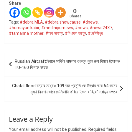
Share
0
Shares
Tags:
#debra MLA
,
#debra showcause
,
#dnews
,
#humayun kabir
,
#medinipurnews
,
#news
,
#news24X7
,
#tamanna mother
,
#অর্থ সাহায্য
,
#বিধায়ক হুমায়ুন
,
#মেদিনীপুর
Post
Russian Aircraft:ইরানে মার্কিন হামলার গুরুত্ব বুঝে রুশ বিমান টুপোলভ
navigation
TU-160 কিনছে ভারত
Ghatal flood:বন্যার মধ্যেও 109 জন প্রসূতি কে উদ্ধার করে 64 জনের
সুস্থ নিরাপদ ভাবে ডেলিভারি করিয়ে ‘জেলার হিরো’ স্বাস্থ্য দপ্তর
Leave a Reply
Your email address will not be published.
Required fields