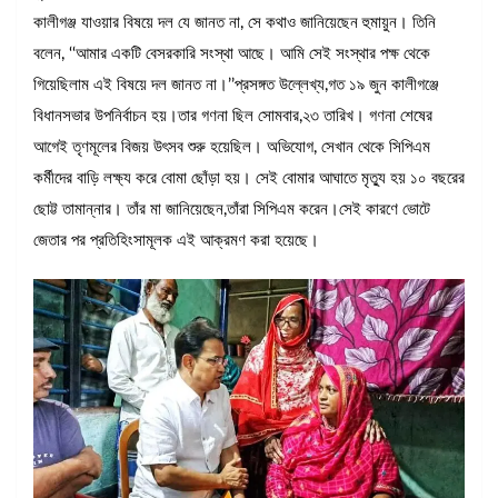
কালীগঞ্জ যাওয়ার বিষয়ে দল যে জানত না, সে কথাও জানিয়েছেন হুমায়ুন। তিনি
বলেন, ‘‘আমার একটি বেসরকারি সংস্থা আছে। আমি সেই সংস্থার পক্ষ থেকে
গিয়েছিলাম এই বিষয়ে দল জানত না।’’প্রসঙ্গত উল্লেখ্য,গত ১৯ জুন কালীগঞ্জে
বিধানসভার উপনির্বাচন হয়।তার গণনা ছিল সোমবার,২৩ তারিখ। গণনা শেষের
আগেই তৃণমূলের বিজয় উৎসব শুরু হয়েছিল। অভিযোগ, সেখান থেকে সিপিএম
কর্মীদের বাড়ি লক্ষ্য করে বোমা ছোঁড়া হয়। সেই বোমার আঘাতে মৃত্যু হয় ১০ বছরের
ছোট্ট তামান্নার। তাঁর মা জানিয়েছেন,তাঁরা সিপিএম করেন।সেই কারণে ভোটে
জেতার পর প্রতিহিংসামূলক এই আক্রমণ করা হয়েছে।