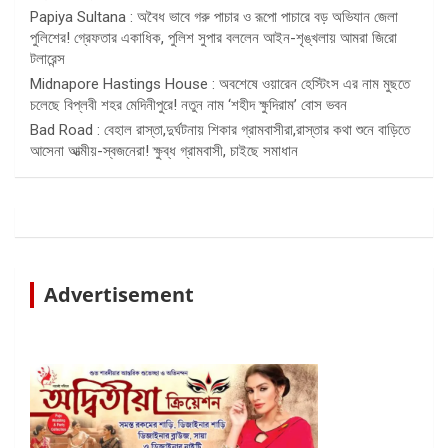
Papiya Sultana : অবৈধ ভাবে গরু পাচার ও রূপো পাচারে বড় অভিযান জেলা
পুলিশের! গ্রেফতার একাধিক, পুলিশ সুপার বললেন আইন-শৃঙ্খলায় আমরা জিরো
টলারেন্স
Midnapore Hastings House : অবশেষে ওয়ারেন হেস্টিংস এর নাম মুছতে
চলেছে বিপ্লবী শহর মেদিনীপুরে! নতুন নাম ‘শহীদ ক্ষুদিরাম’ বোস ভবন
Bad Road : বেহাল রাস্তা,দুর্ঘটনায় শিকার গ্রামবাসীরা,রাস্তার কথা শুনে বাড়িতে
আসেনা আত্মীয়-স্বজনেরা! ক্ষুব্ধ গ্রামবাসী, চাইছে সমাধান
Advertisement