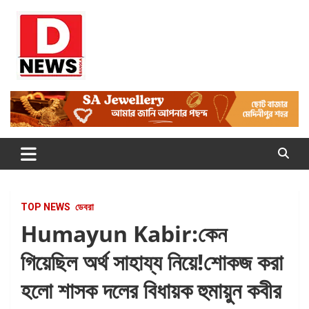
Skip
to
content
Dnews
#Medinipur #News #LatestBengali #NewsBangla
#Medinipur24X7News
TOP NEWS
ডেবরা
Humayun Kabir:কেন
গিয়েছিল অর্থ সাহায্য নিয়ে!শোকজ করা
হলো শাসক দলের বিধায়ক হুমায়ুন কবীর