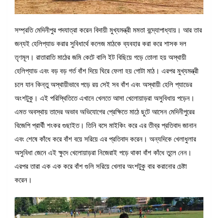
সম্প্রতি মেদিনীপুর পদযাত্রা করেন বিদায়ী মুখ্যমন্ত্রী মমতা বন্দ্যোপাধ্যায়। আর তার
জন্যই হেলিপ্যাড করার সুবিধার্থে কলেজ মাঠকে ব্যবহার করা করে শাসক দল
তৃণমূল। রাতারাতি মাঠের জমি কেটে বালি ইট বিছিয়ে গড়ে তোলা হয় অস্থায়ী
হেলিপ্যাড এবং বড় বড় গর্ত বাঁশ দিয়ে ঘিরে ফেলা হয় গোটা মাঠ। এরপর মুখ্যমন্ত্রী
চলে যান কিন্তু অস্থায়ীভাবে পড়ে রয় সেই সব বাঁশ এবং অস্থায়ী হেলি প্যাডের
অংশটুকু। এই পরিস্থিতিতে এখানে খেলতে আসা খেলোয়াড়রা অসুবিধায় পড়েন।
এমত অবস্থায় তাদের অভাব অভিযোগের প্রেক্ষিতে মাঠে ছুটে আসেন মেদিনীপুরের
বিজেপি প্রার্থী শংকর গুছাইত। তিনি বসে মাইকিং করে এর তীব্র প্রতিবাদ জানান
এবং শেষে কাঁধে করে বাঁশ বয়ে সরিয়ে এর প্রতিবাদ করেন। অন্যদিকে খেলাধুলার
অসুবিধা জেনে এই ক্ষুদে খেলোয়াড়রা নিজেরাই পড়ে থাকা বাঁশ কাঁধে তুলে নেন।
এরপর তারা এক এক করে বাঁশ গুলি সরিয়ে খেলার অংশটুকু বার করানোর চেষ্টা
করেন।