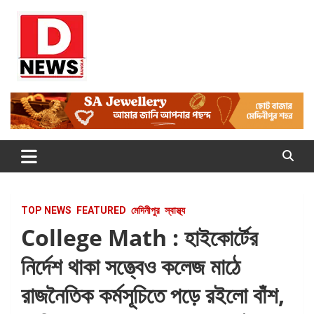
Skip
to
content
Dnews
#Medinipur #News #LatestBengali #NewsBangla
#Medinipur24X7News
TOP NEWS
FEATURED
মেদিনীপুর
স্বাস্থ্য
College Math : হাইকোর্টের
নির্দেশ থাকা সত্ত্বেও কলেজ মাঠে
রাজনৈতিক কর্মসূচিতে পড়ে রইলো বাঁশ,