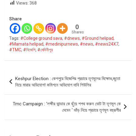
Views:
368
Share
0
Shares
Tags:
#College ground sava
,
#dnews
,
#Ground helipad
,
#Mamata helipad
,
#medinipurnews
,
#news
,
#news24X7
,
#TMC
,
#বিজেপি
,
#মেদিনীপুর
Post
Keshpur Election : কেশপুরে বিজেপির প্রচারে তৃণমূলের বিক্ষোভ,জুতো
navigation
নিয়ে মারার অভিযোগ! কমিশনে অভিযোগ দাবি শিউলির
Tmc Campaign : ‘লক্ষীর ভান্ডার কে ছুঁয়ে শপথ করুন ভোট টা তৃণমূল কে
দেবেন ‘ ভাঁড় নিয়ে প্রচারে তৃণমূল বহুরূপীর