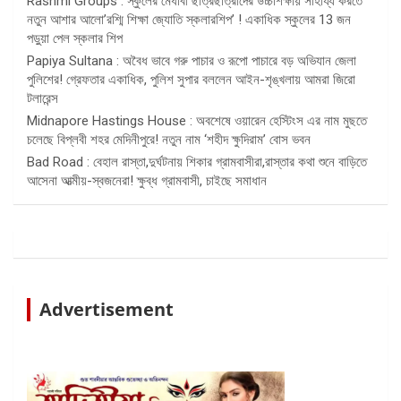
Rashmi Groups : স্কুলের মেধাবী ছাত্রছাত্রীদের উচ্চশিক্ষায় সাহায্য করতে
নতুন আশার আলো’রশ্মি শিক্ষা জ্যোতি স্কলারশিপ’ ! একাধিক স্কুলের 13 জন
পড়ুয়া পেল স্কলার শিপ
Papiya Sultana : অবৈধ ভাবে গরু পাচার ও রূপো পাচারে বড় অভিযান জেলা
পুলিশের! গ্রেফতার একাধিক, পুলিশ সুপার বললেন আইন-শৃঙ্খলায় আমরা জিরো
টলারেন্স
Midnapore Hastings House : অবশেষে ওয়ারেন হেস্টিংস এর নাম মুছতে
চলেছে বিপ্লবী শহর মেদিনীপুরে! নতুন নাম ‘শহীদ ক্ষুদিরাম’ বোস ভবন
Bad Road : বেহাল রাস্তা,দুর্ঘটনায় শিকার গ্রামবাসীরা,রাস্তার কথা শুনে বাড়িতে
আসেনা আত্মীয়-স্বজনেরা! ক্ষুব্ধ গ্রামবাসী, চাইছে সমাধান
Advertisement