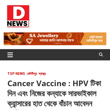
Skip
to
content
Dnews
#Medinipur #News #LatestBengali #NewsBangla
#Medinipur24X7News
TOP NEWS
মেদিনীপুর
স্বাস্থ্য
Cancer Vaccine : HPV টিকা
দিন এবং নিজের কন্যাকে সারভাইকাল
ক্যান্সারের হাত থেকে বাঁচান আবেদন