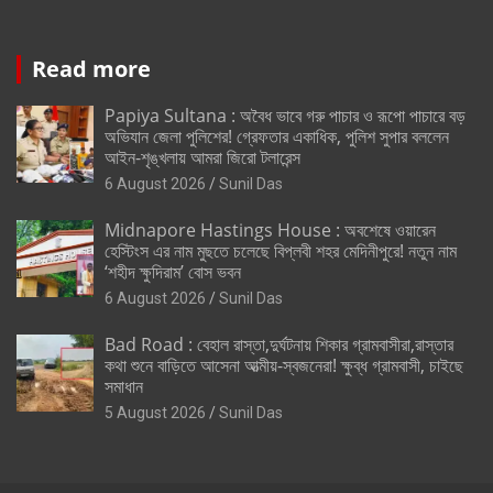
Read more
Papiya Sultana : অবৈধ ভাবে গরু পাচার ও রূপো পাচারে বড়
অভিযান জেলা পুলিশের! গ্রেফতার একাধিক, পুলিশ সুপার বললেন
আইন-শৃঙ্খলায় আমরা জিরো টলারেন্স
6 August 2026
Sunil Das
Midnapore Hastings House : অবশেষে ওয়ারেন
হেস্টিংস এর নাম মুছতে চলেছে বিপ্লবী শহর মেদিনীপুরে! নতুন নাম
‘শহীদ ক্ষুদিরাম’ বোস ভবন
6 August 2026
Sunil Das
Bad Road : বেহাল রাস্তা,দুর্ঘটনায় শিকার গ্রামবাসীরা,রাস্তার
কথা শুনে বাড়িতে আসেনা আত্মীয়-স্বজনেরা! ক্ষুব্ধ গ্রামবাসী, চাইছে
সমাধান
5 August 2026
Sunil Das