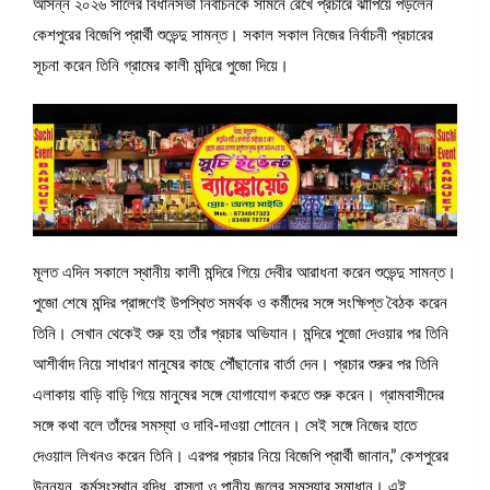
আসন্ন ২০২৬ সালের বিধানসভা নির্বাচনকে সামনে রেখে প্রচারে ঝাঁপিয়ে পড়লেন
কেশপুরের বিজেপি প্রার্থী শুভেন্দু সামন্ত। সকাল সকাল নিজের নির্বাচনী প্রচারের
সূচনা করেন তিনি গ্রামের কালী মন্দিরে পুজো দিয়ে।
মূলত এদিন সকালে স্থানীয় কালী মন্দিরে গিয়ে দেবীর আরাধনা করেন শুভেন্দু সামন্ত।
পুজো শেষে মন্দির প্রাঙ্গণেই উপস্থিত সমর্থক ও কর্মীদের সঙ্গে সংক্ষিপ্ত বৈঠক করেন
তিনি। সেখান থেকেই শুরু হয় তাঁর প্রচার অভিযান। মন্দিরে পুজো দেওয়ার পর তিনি
আশীর্বাদ নিয়ে সাধারণ মানুষের কাছে পৌঁছানোর বার্তা দেন। প্রচার শুরুর পর তিনি
এলাকায় বাড়ি বাড়ি গিয়ে মানুষের সঙ্গে যোগাযোগ করতে শুরু করেন। গ্রামবাসীদের
সঙ্গে কথা বলে তাঁদের সমস্যা ও দাবি-দাওয়া শোনেন। সেই সঙ্গে নিজের হাতে
দেওয়াল লিখনও করেন তিনি। এরপর প্রচার নিয়ে বিজেপি প্রার্থী জানান,” কেশপুরের
উন্নয়ন, কর্মসংস্থান বৃদ্ধি, রাস্তা ও পানীয় জলের সমস্যার সমাধান। এই