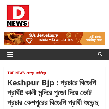
Skip
to
content
Dnews
#Medinipur #News #LatestBengali #NewsBangla
#Medinipur24X7News
TOP NEWS
কেশপুর
মেদিনীপুর
Keshpur Bjp : প্রচারে বিজেপি
প্রার্থী! কালী মন্দিরে পুজো দিয়ে ভোট
প্রচার কেশপুরের বিজেপি প্রার্থী শুভেন্দু