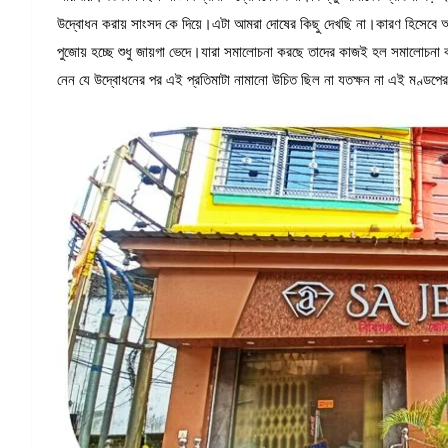
উদ্বোধন করায় সাংসদ কে দিয়ে।এটা আমরা দোষের কিছু দেখছি না।কারণ হিসেব
পুজোয় হচ্ছে শুধু জায়গা ভেদে।যারা সমালোচনা করছে তাদের কাজই হল সমালোচনা 
নেন যে উদ্বোধনের পর এই প্রতিমাটা নামানো উচিত ছিল না যতক্ষন না এই মণ্ডপে