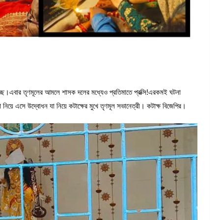
িচ্ছে।এবার তৃণমূলের আমলে শাসক দলের মধ্যেও প্রতিমাতে প্রক্সি!এরকমই ঘটনা
নিয়ে এসে উদ্বোধন যা নিয়ে কটাক্ষের মুখে তৃণমূল সভানেত্রী। কটাক্ষ বিজেপির।