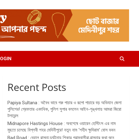
OGIN
Recent Posts
Papiya Sultana : অবৈধ ভাবে গরু পাচার ও রূপো পাচারে বড় অভিযান জেলা
পুলিশের! গ্রেফতার একাধিক, পুলিশ সুপার বললেন আইন-শৃঙ্খলায় আমরা জিরো
টলারেন্স
Midnapore Hastings House : অবশেষে ওয়ারেন হেস্টিংস এর নাম
মুছতে চলেছে বিপ্লবী শহর মেদিনীপুরে! নতুন নাম ‘শহীদ ক্ষুদিরাম’ বোস ভবন
Bad Road : বেহাল রাস্তা,দুর্ঘটনায় শিকার গ্রামবাসীরা,রাস্তার কথা শুনে