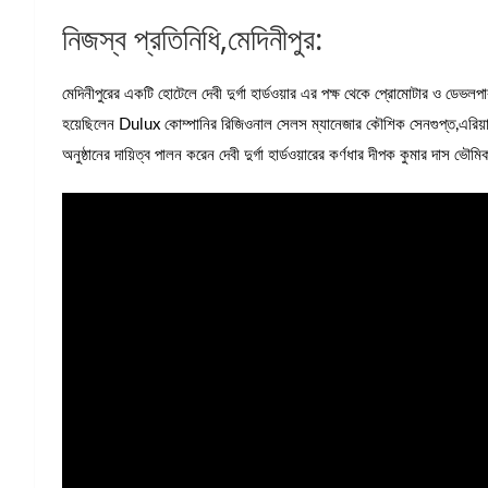
নিজস্ব প্রতিনিধি,মেদিনীপুর:
মেদিনীপুরের একটি হোটেলে দেবী দুর্গা হার্ডওয়ার এর পক্ষ থেকে প্রোমোটার ও ডেভ
হয়েছিলেন Dulux কোম্পানির রিজিওনাল সেলস ম্যানেজার কৌশিক সেনগুপ্ত,এরিয়া ম
অনুষ্ঠানের দায়িত্ব পালন করেন দেবী দুর্গা হার্ডওয়ারের কর্ণধার দীপক কুমার দাস ভৌম