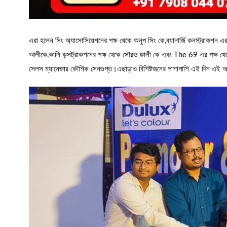
এরা হলেন সিং অ্যাসোসিয়েশনের পক্ষ থেকে অনুপ সিং কে,ব্যানার্জি কনস্ট্রাকশন 
আলীকে,কালি কন্সট্রাকশনের পক্ষ থেকে সৌরভ কালী কে এবং The 69 এর পক্ষ থে
সেলস ম্যানেজার কৌশিক সেনগুপ্ত।এছাড়াও বিশিষ্টজনের পাশাপাশি এই দিন এই অনু