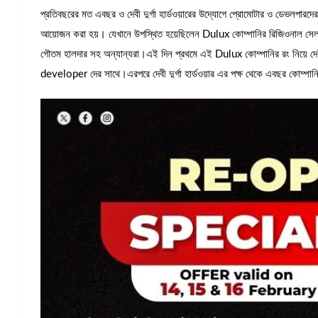
প্রতিবছরের মত এবছর ও দেবী দুর্গা হার্ডওয়ারের উদ্যোগে প্রোমোটার ও ডেভলপারদ
আয়োজন করা হয়। যেখানে উপস্থিত হয়েছিলেন Dulux কোম্পানির রিজিওনাল সেলস ম্
গৌতম হালদার সহ অন্যান্যরা।এই দিন প্রথমে এই Dulux কোম্পানির রং নিয়ে দেবী 
developer দের সাথে।এরপরে দেবী দুর্গা হার্ডওয়ার এর পক্ষ থেকে এবছর কোম্পান