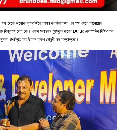
এর পক্ষ থেকে অশোক ব্যানার্জিকে,আমন কনস্ট্রাকশন এর পক্ষ থেকে আনোয়ার
কে বিশ্বনাথ ঘোষ কে। এদের সবাইকে পুরস্কৃত করেন Dulux কোম্পানির রিজিওনাল
ষ্ঠানে উপস্থিত হয়েছিলেন অরুণ চৌধুরী সহ অন্যান্যরা।