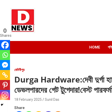
Skip
to
content
0
Dnews
Shares
#Medinipur #News #LatestBengali #NewsBangla
#Medinipur24X7News
HOME
পশ্
মেদিনীপুর
Durga Hardware:দেবী দুর্গা হার্ড
ডেভলপারদের গেট টুগেদার!বেস্ট পারফর্ম
18 February 2025
Sunil Das
Share