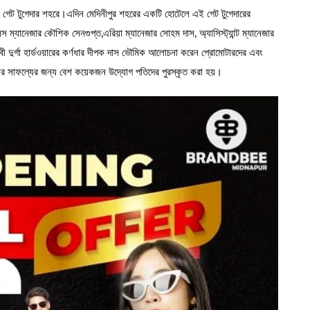
ের গেট টুগেদার শহরে।এদিন মেদিনীপুর শহরের একটি হোটেলে এই গেট টুগেদারের
যানেজার কৌশিক সেনগুপ্ত,এরিয়া ম্যানেজার সোহম দাস, অ্যাসিস্ট্যান্ট ম্যানেজার
দুর্গা হার্ডওয়ারের কর্ণধার দীপক দাস ভৌমিক আলোচনা করেন প্রোমোটারদের এবং
ির সাফল্যের জন্য বেশ কয়েকজন উদ্যোগ পতিদের পুরস্কৃত করা হয়।