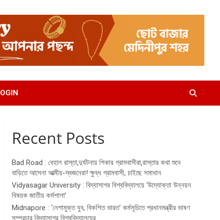
OGIN
Recent Posts
Bad Road : বেহাল রাস্তা,দুর্ঘটনায় শিকার গ্রামবাসীরা,রাস্তার কথা শুনে
বাড়িতে আসেনা আত্মীয়-স্বজনেরা! ক্ষুব্ধ গ্রামবাসী, চাইছে সমাধান
Vidyasagar University : বিদ্যাসাগর বিশ্ববিদ্যালয়ে ‘উদ্যোক্তা উন্নয়ন
বিষয়ক জাতীয় কর্মশালা’
Midnapore : ‘নেশামুক্ত যুব, বিকশিত ভারত’ কর্মসূচিতে প্রধানমন্ত্রীর ভাষণ
সম্প্রচার বিদ্যাসাগর বিশ্ববিদ্যালয়ের