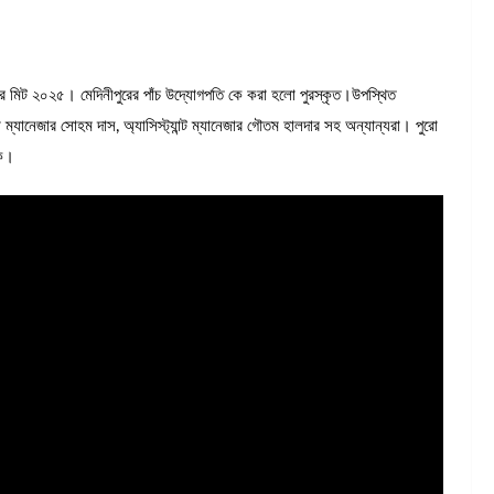
লপার মিট ২০২৫। মেদিনীপুরের পাঁচ উদ্যোগপতি কে করা হলো পুরস্কৃত।উপস্থিত
্যানেজার সোহম দাস, অ্যাসিস্ট্যান্ট ম্যানেজার গৌতম হালদার সহ অন্যান্যরা। পুরো
িক।