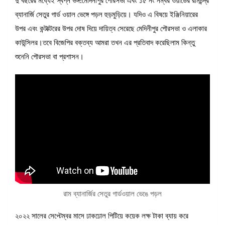
দু বছরের মধ্যেই স্বপ্ন ভঙ্গ!মেদিনীপুর পৌরসভা এবং ১৫ নং নম্বর ওয়ার্ডের রামচন্দ্র
ব্যানার্জি সেতুর গার্ড ওয়াল ভেঙ্গে পড়ল হুড়মুড়িয়ে। যদিও এ বিষয়ে ইঞ্জিনিয়ারের
উপর এবং কন্টাক্টরের উপর দোষ দিয়ে দায়িত্ব সেরেছে মেদিনীপুর পৌরসভা ও এলাকার
কাউন্সিলর।তবে বিজেপির বক্তব্য আমরা তখন এর প্রতিবাদ করেছিলাম কিন্তু
শুনেনি পৌরসভা বা প্রশাসন।
রাম ব্যানার্জির সেতুর গার্ডওয়াল ভেঙে পড়ল
২০২২ সালের সেপ্টেম্বর মাসে ঢাকঢোল পিটিয়ে কয়েক লক্ষ টাকা ব্যায় করে