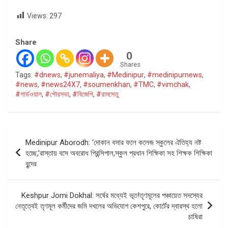
Views:
297
Share
0
Shares
Tags:
#dnews
,
#junemaliya
,
#Medinipur
,
#medinipurnews
,
#news
,
#news24X7
,
#soumenkhan
,
#TMC
,
#vimchak
,
#গার্ডওয়াল
,
#পৌরসভা
,
#বিজেপি
,
#রামসেতু
Post
Medinipur Aborodh: ‘দোকান বসার ফলে কলেজ স্কুলের ঐতিহ্য নষ্ট
navigation
হচ্ছে,’রাস্তায় বসে অবরোধ প্রিন্সিপাল,স্কুল প্রধান শিক্ষিকা সহ শিক্ষক শিক্ষিকা
বৃন্দের
Keshpur Jomi Dokhal: সর্ষের মধ্যেই ভূত!তৃণমূলের পঞ্চায়েত সদস্যের
নেতৃত্বেই তৃণমূল কর্মীদের জমি দখলের অভিযোগ কেশপুরে, কোর্টের দ্বারস্থ হলো
চাষিরা