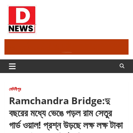
Skip
to
content
Dnews
#Medinipur #News #LatestBengali #NewsBangla
#Medinipur24X7News
মেদিনীপুর
Ramchandra Bridge:দু
বছরের মধ্যে ভেঙে পড়ল রাম সেতুর
গার্ড ওয়াল! প্রশ্ন উড়ছে লক্ষ লক্ষ টাকা