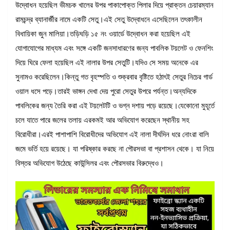
উদ্বোধন হয়েছিল ভীমচক খালের উপর পাকাপোক্ত পিলার দিয়ে প্রাক্তন চেয়ারম্যান
রামচন্দ্র ব্যানার্জীর নামে একটি সেতু।এই সেতু উদ্বোধনে এসেছিলেন তৎকালীন
বিধায়িকা জুন মালিয়া।তড়িঘড়ি ১৫ নং ওয়ার্ডে উদ্বোধন করা হয়েছিল এই
যোগাযোগের মাধ্যম এবং সঙ্গে একটি জনসাধারণের জন্য পাবলিক টয়লেট ও ফেনশিং
দিয়ে ঘিরে ফেলা হয়েছিল এই নালার উপর সেতুটি।যদিও সে সময় অনেকে এর
সুনামও করেছিলেন।কিন্তু গত বৃহস্পতি ও শুক্রবার বৃষ্টিতে হঠাৎই সেতুর নিচের গার্ড
ওয়াল ধসে পড়ে।তারই ভাঙ্গন দেখা দেয় পুরো সেতুর উপরে পর্যন্ত।অন্যদিকে
পাবলিকের জন্য তৈরি করা এই টয়লেটটি ও ভগ্ন দশায় পড়ে রয়েছে।যেকোনো মুহূর্তে
চলে যাতে পারে জলের তলায় এরকমই আর অভিযোগ করেছেন স্থানীয় সহ
বিরোধীরা।এরই পাশাপাশি বিরোধীদের অভিযোগ এই নালা দীর্ঘদিন ধরে নোংরা বালি
জমে ভর্তি হয়ে রয়েছে। যা পরিষ্কার করছে না পৌরসভা বা প্রশাসন থেকে। যা নিয়ে
বিস্তর অভিযোগ উঠেছে কাউন্সিলর এবং পৌরসভার বিরুদ্ধেও।