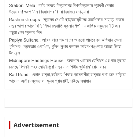
Sraboni Mela : বর্ষার আবহে বিদ্যাসাগর বিশ্ববিদ্যালয়ে শ্রাবণী মেলার
উদ্বোধন! অংশ নিল বিদ্যাসাগর বিশ্ববিদ্যালয়ের পড়ুয়ারা
Rashmi Groups : স্কুলের মেধাবী ছাত্রছাত্রীদের উচ্চশিক্ষায় সাহায্য করতে
নতুন আশার আলো’রশ্মি শিক্ষা জ্যোতি স্কলারশিপ’ ! একাধিক স্কুলের 13 জন
পড়ুয়া পেল স্কলার শিপ
Papiya Sultana : অবৈধ ভাবে গরু পাচার ও রূপো পাচারে বড় অভিযান জেলা
পুলিশের! গ্রেফতার একাধিক, পুলিশ সুপার বললেন আইন-শৃঙ্খলায় আমরা জিরো
টলারেন্স
Midnapore Hastings House : অবশেষে ওয়ারেন হেস্টিংস এর নাম মুছতে
চলেছে বিপ্লবী শহর মেদিনীপুরে! নতুন নাম ‘শহীদ ক্ষুদিরাম’ বোস ভবন
Bad Road : বেহাল রাস্তা,দুর্ঘটনায় শিকার গ্রামবাসীরা,রাস্তার কথা শুনে বাড়িতে
আসেনা আত্মীয়-স্বজনেরা! ক্ষুব্ধ গ্রামবাসী, চাইছে সমাধান
Advertisement