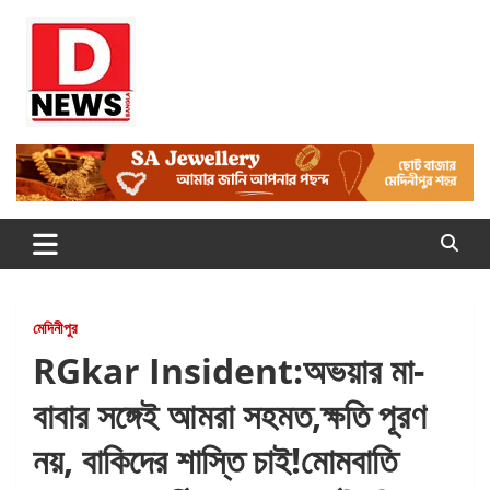
Skip
to
content
Dnews
#Medinipur #News #LatestBengali #NewsBangla
#Medinipur24X7News
মেদিনীপুর
RGkar Insident:অভয়ার মা-
বাবার সঙ্গেই আমরা সহমত,ক্ষতি পূরণ
নয়, বাকিদের শাস্তি চাই!মোমবাতি