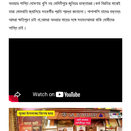
অভয়ার শাস্তি ঘোষণায় খুশি নয় মেদিনীপুরে জুনিয়র ডাক্তাররা।কর্ম বিরতির মাঝেই
তারা মোমবাতি জ্বালিয়ে সহকর্মীর প্রতি শ্রদ্ধা জানালো। পাশাপাশি তাদের বক্তব্য
আমরা ক্ষতিপূরণ চাই না,আমরা অভয়ার মায়ের সঙ্গে সহমতআমরা বাকি দোষীদের
শাস্তি চাই।