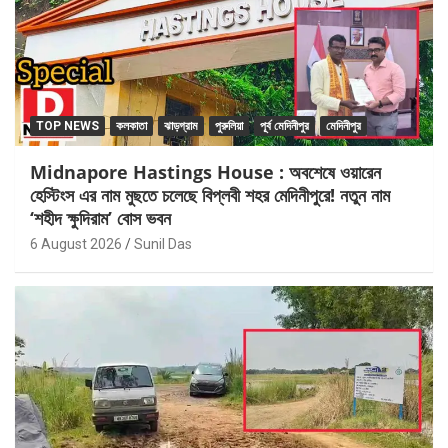
TOP NEWS
কলকাতা
ঝাড়গ্রাম
পুরুলিয়া
পূর্ব মেদিনীপুর
মেদিনীপুর
Midnapore Hastings House : অবশেষে ওয়ারেন
হেস্টিংস এর নাম মুছতে চলেছে বিপ্লবী শহর মেদিনীপুরে! নতুন নাম
‘শহীদ ক্ষুদিরাম’ বোস ভবন
6 August 2026
Sunil Das