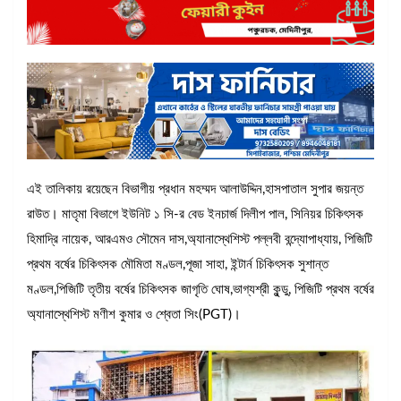
এই তালিকায় রয়েছেন বিভাগীয় প্রধান মহম্মদ আলাউদ্দিন,হাসপাতাল সুপার জয়ন্ত
রাউত। মাতৃমা বিভাগে ইউনিট ১ সি-র বেড ইনচার্জ দিলীপ পাল, সিনিয়র চিকিৎসক
হিমাদ্রি নায়েক, আরএমও সৌমেন দাস,অ্যানাস্থেশিস্ট পল্লবী বন্দ্যোপাধ্যায়, পিজিটি
প্রথম বর্ষের চিকিৎসক মৌমিতা মণ্ডল,পূজা সাহা, ইন্টার্ন চিকিৎসক সুশান্ত
মণ্ডল,পিজিটি তৃতীয় বর্ষের চিকিৎসক জাগৃতি ঘোষ,ভাগ্যশ্রী কুন্ডু, পিজিটি প্রথম বর্ষের
অ্যানাস্থেশিস্ট মণীশ কুমার ও শ্বেতা সিং(PGT)।