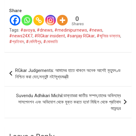
Share
0
Shares
Tags:
#avoya
,
#dnews
,
#medinipurnews
,
#news
,
#news24X7
,
#RGkar insident
,
#sanjay RGkar
,
#জুনিয়র ডাক্তার
,
#প্রতিবাদ
,
#মেদিনীপুর
,
#মোমবাতি
Post
RGkar Judgements: আমাদের হাতে থাকলে অনেক আগেই মৃত্যুদণ্ড
navigation
নিশ্চিত করা যেত,সন্তুষ্ট নই!মুখ্যমন্ত্রী
Suvendu Adhikari Michil:ডাক্তাররা জাতীয় সম্পদ,তাদের অবিলম্বে
সাসপেনশন এবং অভিযোগ থেকে মুক্ত করতে হবে! মিছিল থেকে প্রতিবাদ
শুভেন্দুর