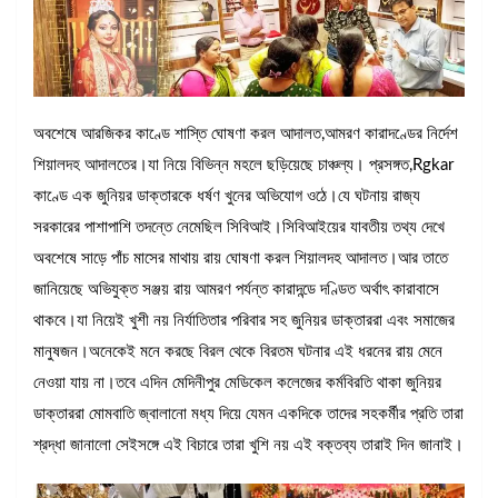
অবশেষে আরজিকর কাণ্ডে শাস্তি ঘোষণা করল আদালত,আমরণ কারাদণ্ডের নির্দেশ
শিয়ালদহ আদালতের।যা নিয়ে বিভিন্ন মহলে ছড়িয়েছে চাঞ্চল্য। প্রসঙ্গত,Rgkar
কাণ্ডে এক জুনিয়র ডাক্তারকে ধর্ষণ খুনের অভিযোগ ওঠে।যে ঘটনায় রাজ্য
সরকারের পাশাপাশি তদন্তে নেমেছিল সিবিআই।সিবিআইয়ের যাবতীয় তথ্য দেখে
অবশেষে সাড়ে পাঁচ মাসের মাথায় রায় ঘোষণা করল শিয়ালদহ আদালত।আর তাতে
জানিয়েছে অভিযুক্ত সঞ্জয় রায় আমরণ পর্যন্ত কারাদন্ডে দণ্ডিত অর্থাৎ কারাবাসে
থাকবে।যা নিয়েই খুশী নয় নির্যাতিতার পরিবার সহ জুনিয়র ডাক্তাররা এবং সমাজের
মানুষজন।অনেকেই মনে করছে বিরল থেকে বিরতম ঘটনার এই ধরনের রায় মেনে
নেওয়া যায় না।তবে এদিন মেদিনীপুর মেডিকেল কলেজের কর্মবিরতি থাকা জুনিয়র
ডাক্তাররা মোমবাতি জ্বালানো মধ্য দিয়ে যেমন একদিকে তাদের সহকর্মীর প্রতি তারা
শ্রদ্ধা জানালো সেইসঙ্গে এই বিচারে তারা খুশি নয় এই বক্তব্য তারাই দিন জানাই।