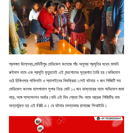
প্রসঙ্গত উল্লেখ্য,মেদিনীপুর মেডিকেল কলেজে পাঁচ অসুস্থ প্রসূতির মধ্যে মামনি
রুইদাস নামে এক প্রসূতি মৃত্যুতেই এই গন্ডগোলের সূত্রপাত তৈরি হয়।অভিযোগ
ওঠে চিকিৎসার গাফিলতি ও স্যালাইনের বিষক্রিয়া।সেই ঘটনায় ৭ জন পিজিটি সহ
মেডিকেল কলেজ হাসপাতাল সুপার নিয়ে মোট ১২ জন ডাক্তারের নামে অভিযোগ জমা
পড়ে, সঙ্গে সাসপেনশন অর্ডার।যদি এই দিন শ্বেতা সিং নামে আরেক পিজিটির নাম
অন্তর্ভুক্ত হয় এই FIR এ। যে ঘটনার তদন্তভার চালাচ্ছে সিআইডি।