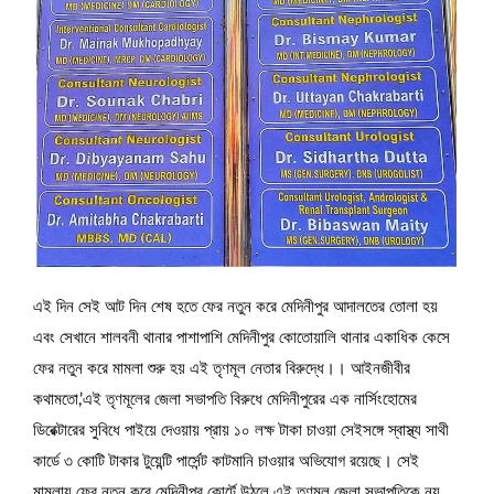
এই দিন সেই আট দিন শেষ হতে ফের নতুন করে মেদিনীপুর আদালতের তোলা হয়
এবং সেখানে শালবনী থানার পাশাপাশি মেদিনীপুর কোতোয়ালি থানার একাধিক কেসে
ফের নতুন করে মামলা শুরু হয় এই তৃণমূল নেতার বিরুদ্ধে।। আইনজীবীর
কথামতো,’এই তৃণমূলের জেলা সভাপতি বিরুধে মেদিনীপুরের এক নার্সিংহোমের
ডিরেক্টারের সুবিধে পাইয়ে দেওয়ায় প্রায় ১০ লক্ষ টাকা চাওয়া সেইসঙ্গে স্বাস্থ্য সাথী
কার্ডে ৩ কোটি টাকার টুয়েন্টি পার্সেন্ট কাটমানি চাওয়ার অভিযোগ রয়েছে। সেই
মামলায় ফের নতুন করে মেদিনীপুর কোর্টে উঠলে এই তৃণমূল জেলা সভাপতিকে নয়