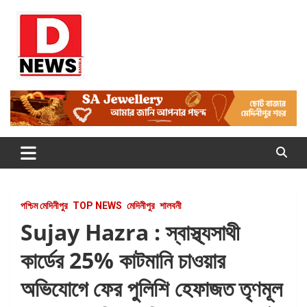
Skip
to
content
Dnews
#Medinipur #News #LatestBengali #NewsBangla
#Medinipur24X7News
পশ্চিম মেদিনীপুর
TOP NEWS
মেদিনীপুর
শালবনী
Sujay Hazra : স্বাস্থ্যসাথী
কার্ডের 25% কাটমানি চাওয়ার
অভিযোগে ফের পুলিশি হেফাজত তৃণমূল