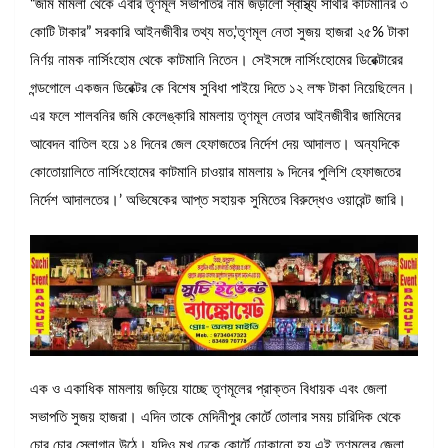
“জমি মামলা থেকে এবার তৃণমূল সভাপতির নাম জড়ালো স্বাস্থ্য সাথীর কাটমানির ৩
কোটি টাকার” সরকারি আইনজীবীর তথ্য মত,’তৃণমূল নেতা সুজয় হাজরা ২৫% টাকা
নির্ণয় নামক নার্সিংহোম থেকে কাটমানি নিতেন। সেইসঙ্গে নার্সিংহোমের ডিরেক্টারের
গন্ডগোলে একজন ডিরেক্টর কে বিশেষ সুবিধা পাইয়ে দিতে ১২ লক্ষ টাকা নিয়েছিলেন।
এর ফলে শালবনির জমি কেলেঙ্কারি মামলায় তৃণমূল নেতার আইনজীবীর জামিনের
আবেদন বাতিল হয়ে ১৪ দিনের জেল হেফাজতের নির্দেশ দেয় আদালত। অন্যদিকে
কোতোয়ালিতে নার্সিংহোমের কাটমানি চাওয়ার মামলায় ৯ দিনের পুলিশি হেফাজতের
নির্দেশ আদালতের।’ অভিষেকের আপ্ত সহায়ক সুমিতের বিরুদ্ধেও ওয়ারেন্ট জারি।
এক ও একাধিক মামলায় জড়িয়ে যাচ্ছে তৃণমূলের প্রাক্তন বিধায়ক এবং জেলা
সভাপতি সুজয় হাজরা। এদিন তাকে মেদিনীপুর কোর্টে তোলার সময় চারিদিক থেকে
চোর চোর স্লোগান উঠে। যদিও মুখ ঢেকে কোর্টে ঢোকানো হয় এই তৃণমূলের জেলা