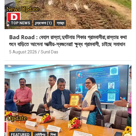
TOP NEWS
চন্দ্রকোনা (1)
স্বাস্থ্য
Bad Road : বেহাল রাস্তা,দুর্ঘটনায় শিকার গ্রামবাসীরা,রাস্তার কথা
শুনে বাড়িতে আসেনা আত্মীয়-স্বজনেরা! ক্ষুব্ধ গ্রামবাসী, চাইছে সমাধান
5 August 2026
Sunil Das
FEATURED
মেদিনীপুর
শিক্ষা