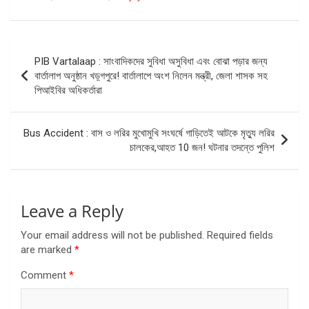
Post
PIB Vartalaap : সাংবাদিকদের সুবিধা অসুবিধা এবং বোঝা পড়ার জন্য
navigation
বার্তালাপ অনুষ্ঠান খড়্গপুরে! বার্তালাপে অংশ নিলেন মন্ত্রী, জেলা শাসক সহ
পিআইবির অধিকর্তারা
Bus Accident : বাস ও লরির মুখোমুখি সংঘর্ষে গাড়িতেই আটকে মৃত্যু লরির
চালকের,আহত 10 জন! ঘটনার তদন্তে পুলিশ
Leave a Reply
Your email address will not be published.
Required fields
are marked
*
Comment
*