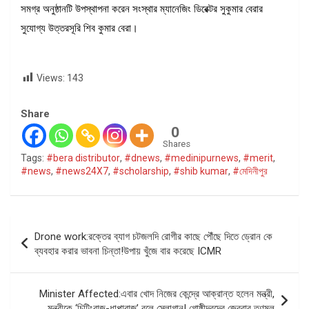
সমগ্র অনুষ্ঠানটি উপস্থাপনা করেন সংস্থার ম্যানেজিং ডিরেক্টর সুকুমার বেরার
সুযোগ্য উত্তরসূরি শিব কুমার বেরা।
Views:
143
Share
0
Shares
Tags:
#bera distributor
,
#dnews
,
#medinipurnews
,
#merit
,
#news
,
#news24X7
,
#scholarship
,
#shib kumar
,
#মেদিনীপুর
Post
Drone work:রক্তের ব্যাগ চটজলদি রোগীর কাছে পৌঁছে দিতে ড্রোন কে
navigation
ব্যবহার করার ভাবনা চিন্তা!উপায় খুঁজে বার করেছে ICMR
Minister Affected:এবার খোদ নিজের কেন্দ্রে আক্রান্ত হলেন মন্ত্রী,
মন্ত্রীকে ‘চিটিংবাজ-ধাপ্পাবাজ’ বলে স্লোগান! গোষ্ঠীদ্বন্দ্বে জেরবার তৃণমূল