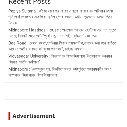
Recent Posts
Papiya Sultana : অবৈধ ভাবে গরু পাচার ও রূপো পাচারে বড় অভিযান জেলা
পুলিশের! গ্রেফতার একাধিক, পুলিশ সুপার বললেন আইন-শৃঙ্খলায় আমরা জিরো
টলারেন্স
Midnapore Hastings House : অবশেষে ওয়ারেন হেস্টিংস এর নাম মুছতে
চলেছে বিপ্লবী শহর মেদিনীপুরে! নতুন নাম ‘শহীদ ক্ষুদিরাম’ বোস ভবন
Bad Road : বেহাল রাস্তা,দুর্ঘটনায় শিকার গ্রামবাসীরা,রাস্তার কথা শুনে বাড়িতে
আসেনা আত্মীয়-স্বজনেরা! ক্ষুব্ধ গ্রামবাসী, চাইছে সমাধান
Vidyasagar University : বিদ্যাসাগর বিশ্ববিদ্যালয়ে ‘উদ্যোক্তা উন্নয়ন
বিষয়ক জাতীয় কর্মশালা’
Midnapore : ‘নেশামুক্ত যুব, বিকশিত ভারত’ কর্মসূচিতে প্রধানমন্ত্রীর ভাষণ
সম্প্রচার বিদ্যাসাগর বিশ্ববিদ্যালয়ের
Advertisement