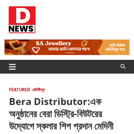
Skip
to
content
Dnews
#Medinipur #News #LatestBengali #NewsBangla
#Medinipur24X7News
FEATURED
মেদিনীপুর
Bera Distributor:এক
অনুষ্ঠানের বেরা ডিস্ট্রি-বিউটরের
উদ্যোগে স্কলার শিপ প্রদান মেদিনী