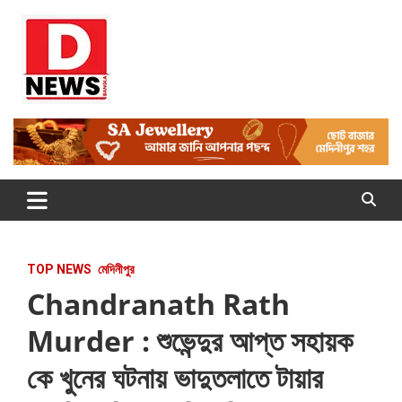
Skip
to
content
Dnews
#Medinipur #News #LatestBengali #NewsBangla
#Medinipur24X7News
TOP NEWS
মেদিনীপুর
Chandranath Rath
Murder : শুভেন্দুর আপ্ত সহায়ক
কে খুনের ঘটনায় ভাদুতলাতে টায়ার