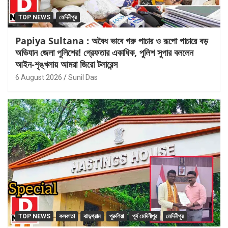
TOP NEWS
মেদিনীপুর
Papiya Sultana : অবৈধ ভাবে গরু পাচার ও রূপো পাচারে বড়
অভিযান জেলা পুলিশের! গ্রেফতার একাধিক, পুলিশ সুপার বললেন
আইন-শৃঙ্খলায় আমরা জিরো টলারেন্স
6 August 2026
Sunil Das
TOP NEWS
কলকাতা
ঝাড়গ্রাম
পুরুলিয়া
পূর্ব মেদিনীপুর
মেদিনীপুর