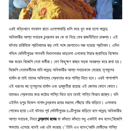
এরই মধ্যিখানে গতকাল রাতে এলোপাথাড়ি গুলি করে খুন করা হলো শুভেন্দু
অধিকারীর আপ্ত সহায়ক চন্দ্রনাথ রথ কে যা নিয়ে ফের রাজনীতিতে চাঞ্চল্য। এই
ঘটনায় চারিদিকে প্রতিবাদের ঝড় সেই সঙ্গে জেলাতেও শুরু হয়েছে প্রতিবাদ। এদিন
পশ্চিম মেদিনীপুরের শালবনী বিধানসভার ভাদুতলা এলাকায় টায়ার জ্বালিয়ে বিক্ষোভ
শুরু করেন বিজেপি নেতা কর্মীরা। বেশ কিছুক্ষণ রাজ্য সড়ক অবরুদ্ধ করে রাখা হয়।
বিজেপি নেতাকর্মীদের দাবি শুভেন্দু অধিকারীর আপ্ত সহায়ককে মেরেছে তৃণমূলের
হার্মাদ রা তাই তাদের অবিলম্বে গ্রেফতার করে শাস্তি দিতে হবে। এরই পাশাপাশি
এই ধরনের বহু তৃণমূলের হার্মাদ এবং দুষ্কৃতীরা রয়েছে এই জেলার কোনে কোনে।
তাদেরও গ্রেফতার করে কঠোর শাস্তি দিতে হবে তবেই শান্তি ফিরবে রাজ্যে। যদি
এইদিন দুপুর বিকেল নাগাদ চন্দ্রনাথ রথের মরদেহ পৌঁছায় তাঁর বাড়িতে। এলাকায়
শোকের ছায়া।এই ঘটনায় পূর্ব মেদিনীপুরের চণ্ডীপুরের বাড়িতে বসে শুভেন্দু অধিকারীর
আপ্ত সহায়ক, নিহত
চন্দ্রনাথ রথের
মা কাঁদতে কাঁদতে শুধু একটাই কথ বলেন,’বিজেপি
ক্ষমতায় এসেছে বলেই ওরা এটা করেছে।’ তিনি এও বলেন,’আমি দোষীদের শাস্তি