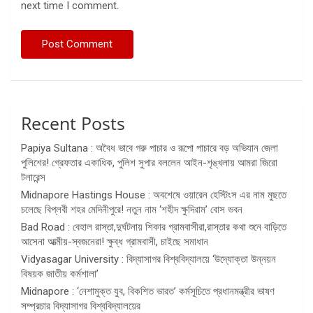
next time I comment.
Recent Posts
Papiya Sultana : অবৈধ ভাবে গরু পাচার ও রূপো পাচারে বড় অভিযান জেলা
পুলিশের! গ্রেফতার একাধিক, পুলিশ সুপার বললেন আইন-শৃঙ্খলায় আমরা জিরো
টলারেন্স
Midnapore Hastings House : অবশেষে ওয়ারেন হেস্টিংস এর নাম মুছতে
চলেছে বিপ্লবী শহর মেদিনীপুরে! নতুন নাম ‘শহীদ ক্ষুদিরাম’ বোস ভবন
Bad Road : বেহাল রাস্তা,দুর্ঘটনায় শিকার গ্রামবাসীরা,রাস্তার কথা শুনে বাড়িতে
আসেনা আত্মীয়-স্বজনেরা! ক্ষুব্ধ গ্রামবাসী, চাইছে সমাধান
Vidyasagar University : বিদ্যাসাগর বিশ্ববিদ্যালয়ে ‘উদ্যোক্তা উন্নয়ন
বিষয়ক জাতীয় কর্মশালা’
Midnapore : ‘নেশামুক্ত যুব, বিকশিত ভারত’ কর্মসূচিতে প্রধানমন্ত্রীর ভাষণ
সম্প্রচার বিদ্যাসাগর বিশ্ববিদ্যালয়ের