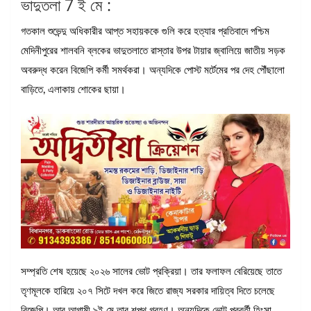
ভাদুতলা 7 ই মে :
গতকাল শুভেন্দু অধিকারীর আপ্ত সহায়ককে গুলি করে হত্যার প্রতিবাদে পশ্চিম
মেদিনীপুরের শালবনি ব্লকের ভাদুতলাতে রাস্তার উপর টায়ার জ্বালিয়ে জাতীয় সড়ক
অবরুদ্ধ করেন বিজেপি কর্মী সমর্থকরা। অন্যদিকে পোস্ট মর্টেমের পর দেহ পৌঁছালো
বাড়িতে, এলাকায় শোকের ছায়া।
সম্প্রতি শেষ হয়েছে ২০২৬ সালের ভোট প্রক্রিয়া। তার ফলাফল বেরিয়েছে তাতে
তৃণমূলকে হারিয়ে ২০৭ সিটে দখল করে জিতে রাজ্য সরকার দায়িত্ব দিতে চলেছে
বিজেপি। আর আগামী ৯ই মে তার শপথ গ্রহণ। অন্যদিকে ভোট পরবর্তী হিংসা