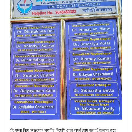
এই ঘটনা নিয়ে ভাদুতলার স্থানীয় বিজেপি নেতা অপূর্ব ঘোষ বলেন,”গতকাল রাতে