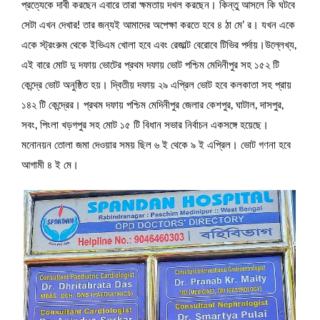
প্রত্যেকে দাবী করছেন এবারে তারা ক্ষমতায় দখল করছেন। কিন্তু আসলে কি ঘটবে
সেটা এখন দেখার! তার জন্যই আমাদের অপেক্ষা করতে হবে ৪ ঠা মে’ র। যখন একে
একে স্ট্রংরুম থেকে ইভিএম খোলা হবে এবং রেজাল্ট বেরোবে টিভির পর্দায়।উল্লেখ্য,
এই বারে মোট দু দফায় ভোটের প্রথম দফায় ভোট পশ্চিম মেদিনীপুর সহ ১৫২ টি
কেন্দ্রে ভোট অনুষ্ঠিত হয়। দ্বিতীয় দফায় ২৯ এপ্রিল ভোট হবে কলকাতা সহ প্রায়
১৪২ টি কেন্দ্রের। প্রথম দফায় পশ্চিম মেদিনীপুর জেলার কেশপুর, ঘাটাল, দাসপুর,
সবং, পিংলা খড়গপুর সহ মোট ১৫ টি বিধান সভার নির্বাচন একসঙ্গে হয়েছে।
মনোনয়ন তোলা জমা দেওয়ার সময় ছিল ৬ ই থেকে ৯ ই এপ্রিল। ভোট গণনা হবে
আগামী ৪ ই মে।