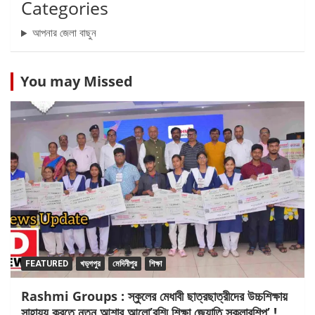
Categories
আপনার জেলা বাছুন
You may Missed
FEATURED
খড়্গপুর
মেদিনীপুর
শিক্ষা
Rashmi Groups : স্কুলের মেধাবী ছাত্রছাত্রীদের উচ্চশিক্ষায়
সাহায্য করতে নতুন আশার আলো’রশ্মি শিক্ষা জ্যোতি স্কলারশিপ’ !