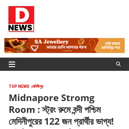
Skip
to
content
Dnews
#Medinipur #News #LatestBengali #NewsBangla
#Medinipur24X7News
TOP NEWS
মেদিনীপুর
Midnapore Stromg
Room : স্ট্রং রুমে বন্দী পশ্চিম
মেদিনীপুরের 122 জন প্রার্থীর ভাগ্য!