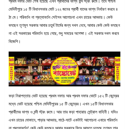
প্রথম দফার ভোট শেষ হয়েছে এখন প্রার্থীদের ভাগ্য বন্দি স্ট্রং রুমে। তবে পশ্চিম
মেদিনীপুরে ১৫ টি বিধানসভার মোট ১২২ জনের প্রার্থী যাদের ভাগ্য নির্ধারণ করবে ৪
ঠা মে। পরিবর্তন না প্রত্যাবর্তন সেইসব আলোচনা এখন চায়ের আড্ডায়। কেউ
বলছেন তৃণমূল সরকার আবার চতুর্থ টার্মের জন্য দখল নেবে, আবার কেউ কেউ বলছেন
না এই সরকারের পরিবর্তন হয়ে গেছে, শুধু সময়ের অপেক্ষা। এই সরকার দখল করবে
বিজেপি।
কড়া নিরাপত্তায় ভোট হয়েছে প্রথম দফায় আর প্রথম দফার ভোটে ১৫২ টি কেন্দ্রের
মধ্যে ভোট হয়েছে পশ্চিম মেদিনীপুরের ১৫ টি কেন্দ্রের। এখন ১৫টি বিধানসভার
প্রার্থীদের ভাগ্য ও বন্দী স্ট্রং রুমে। আর তার কড়া পাহারায় সেন্ট্রাল বাহিনী। যদিও
এখন চায়ের দোকানে, পাড়ার আড্ডায়, মাঠে-ঘাটে একটাই আলোচনা এবারে পরিবর্তন
না প্রত্যাবর্তন! কেউ কেউ বলছেন আবার সরকারে ফিরে আসতে চলেছে তৃণমূল তার