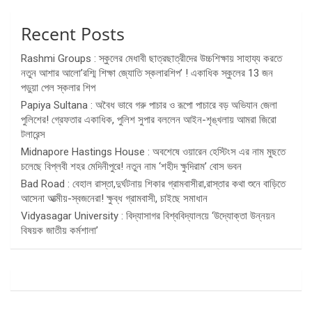
Recent Posts
Rashmi Groups : স্কুলের মেধাবী ছাত্রছাত্রীদের উচ্চশিক্ষায় সাহায্য করতে
নতুন আশার আলো’রশ্মি শিক্ষা জ্যোতি স্কলারশিপ’ ! একাধিক স্কুলের 13 জন
পড়ুয়া পেল স্কলার শিপ
Papiya Sultana : অবৈধ ভাবে গরু পাচার ও রূপো পাচারে বড় অভিযান জেলা
পুলিশের! গ্রেফতার একাধিক, পুলিশ সুপার বললেন আইন-শৃঙ্খলায় আমরা জিরো
টলারেন্স
Midnapore Hastings House : অবশেষে ওয়ারেন হেস্টিংস এর নাম মুছতে
চলেছে বিপ্লবী শহর মেদিনীপুরে! নতুন নাম ‘শহীদ ক্ষুদিরাম’ বোস ভবন
Bad Road : বেহাল রাস্তা,দুর্ঘটনায় শিকার গ্রামবাসীরা,রাস্তার কথা শুনে বাড়িতে
আসেনা আত্মীয়-স্বজনেরা! ক্ষুব্ধ গ্রামবাসী, চাইছে সমাধান
Vidyasagar University : বিদ্যাসাগর বিশ্ববিদ্যালয়ে ‘উদ্যোক্তা উন্নয়ন
বিষয়ক জাতীয় কর্মশালা’