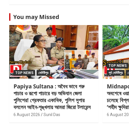
You may Missed
TOP NEWS
TOP NEWS
মেদিনীপুর
পূর্ব মেদিনীপুর
ম
Papiya Sultana : অবৈধ ভাবে গরু
Midnapo
পাচার ও রূপো পাচারে বড় অভিযান জেলা
অবশেষে ওয়া
পুলিশের! গ্রেফতার একাধিক, পুলিশ সুপার
চলেছে বিপ্ল
বললেন আইন-শৃঙ্খলায় আমরা জিরো টলারেন্স
‘শহীদ ক্ষুদি
6 August 2026
Sunil Das
6 August 2