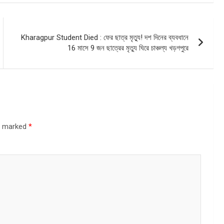
Kharagpur Student Died : ফের ছাত্র মৃত্যু! দশ দিনের ব্যবধানে
16 মাসে 9 জন ছাত্রের মৃত্যু ঘিরে চাঞ্চল্য খড়গপুরে
re marked
*