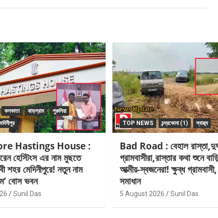
কলকাতা
ঝাড়গ্রাম
পুরুলিয়া
েদিনীপুর
TOP NEWS
চন্দ্রকোনা (1)
স্বাস্থ্য
re Hastings House :
Bad Road : বেহাল রাস্তা,দুর্ঘ
রেন হেস্টিংস এর নাম মুছতে
গ্রামবাসীরা,রাস্তার কথা শুনে বা
বী শহর মেদিনীপুরে! নতুন নাম
আত্মীয়-স্বজনেরা! ক্ষুব্ধ গ্রামবাস
রাম’ বোস ভবন
সমাধান
026
Sunil Das
5 August 2026
Sunil Das