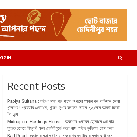
OGIN
Recent Posts
Papiya Sultana : অবৈধ ভাবে গরু পাচার ও রূপো পাচারে বড় অভিযান জেলা
পুলিশের! গ্রেফতার একাধিক, পুলিশ সুপার বললেন আইন-শৃঙ্খলায় আমরা জিরো
টলারেন্স
Midnapore Hastings House : অবশেষে ওয়ারেন হেস্টিংস এর নাম
মুছতে চলেছে বিপ্লবী শহর মেদিনীপুরে! নতুন নাম ‘শহীদ ক্ষুদিরাম’ বোস ভবন
Bad Road : বেহাল রাস্তা,দুর্ঘটনায় শিকার গ্রামবাসীরা,রাস্তার কথা শুনে