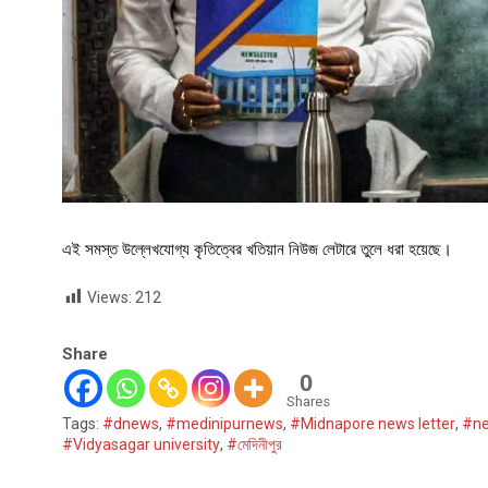
এই সমস্ত উল্লেখযোগ্য কৃতিত্বের খতিয়ান নিউজ লেটারে তুলে ধরা হয়েছে।
Views:
212
Share
0
Shares
Tags:
#dnews
,
#medinipurnews
,
#Midnapore news letter
,
#n
#Vidyasagar university
,
#মেদিনীপুর