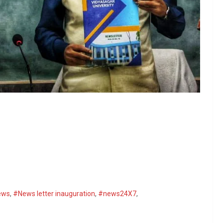
ews
,
#News letter inauguration
,
#news24X7
,