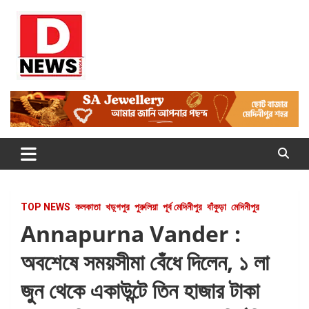
Skip
to
content
Dnews
#Medinipur #News #LatestBengali #NewsBangla
#Medinipur24X7News
TOP NEWS
কলকাতা
খড়্গপুর
পুরুলিয়া
পূর্ব মেদিনীপুর
বাঁকুড়া
মেদিনীপুর
Annapurna Vander :
অবশেষে সময়সীমা বেঁধে দিলেন, ১ লা
জুন থেকে একাউন্টে তিন হাজার টাকা