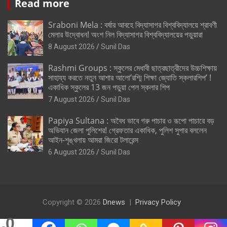
Read more
Sraboni Mela : বর্ষার আবহে বিদ্যাসাগর বিশ্ববিদ্যালয়ে শ্রাবণী
মেলার উদ্বোধন! অংশ নিল বিদ্যাসাগর বিশ্ববিদ্যালয়ের পড়ুয়ারা
8 August 2026
Sunil Das
Rashmi Groups : স্কুলের মেধাবী ছাত্রছাত্রীদের উচ্চশিক্ষায়
সাহায্য করতে নতুন আশার আলো’রশ্মি শিক্ষা জ্যোতি স্কলারশিপ’ !
একাধিক স্কুলের 13 জন পড়ুয়া পেল স্কলার শিপ
7 August 2026
Sunil Das
Papiya Sultana : অবৈধ ভাবে গরু পাচার ও রূপো পাচারে বড়
অভিযান জেলা পুলিশের! গ্রেফতার একাধিক, পুলিশ সুপার বললেন
আইন-শৃঙ্খলায় আমরা জিরো টলারেন্স
6 August 2026
Sunil Das
Copyright © 2026
Dnews
Privacy Policy
0