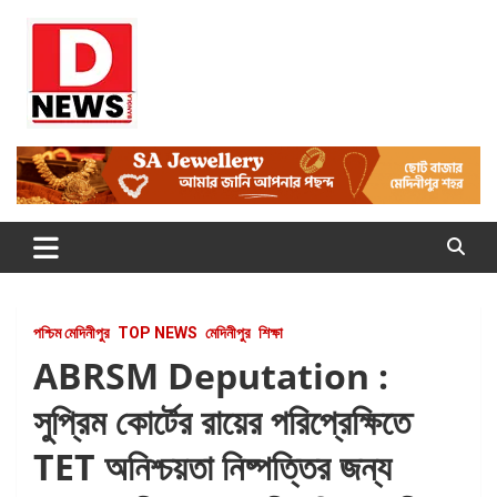
Skip
to
content
Dnews
#Medinipur #News #LatestBengali #NewsBangla
#Medinipur24X7News
পশ্চিম মেদিনীপুর
TOP NEWS
মেদিনীপুর
শিক্ষা
ABRSM Deputation :
সুপ্রিম কোর্টের রায়ের পরিপ্রেক্ষিতে
TET অনিশ্চয়তা নিষ্পত্তির জন্য