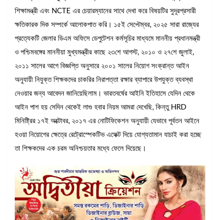
শিক্ষামন্ত্রী এবং NCTE এর চেয়ারম্যানের সাথে দেখা করে বিষয়টির সুদূরপ্রসারী
ক্ষতিকারক দিক সম্পর্কে আলোকপাত করি। ১৫ই সেপ্টেম্বর, ২০২৫ সারা রাজ্যের
প্রত্যেকটি জেলার ডিএম অফিসে ডেপুটেশন কর্মসূচির মাধ্যমে মাননীয় প্রধানমন্ত্রী
ও পশ্চিমবঙ্গের মাননীয়া মুখ্যমন্ত্রীর কাছে ২৩শে আগস্ট, ২০১০ ও ২৭শে জুলাই,
২০১১ সালের আগে বিজ্ঞপ্তি অনুসারে ২০০১ সালের নিয়োগ সংক্রান্ত আইন
অনুযায়ী নিযুক্ত শিক্ষকদের চাকরির নিরাপত্তা রক্ষার ব্যাপারে উপযুক্ত ব্যবস্থা
নেওয়ার জন্য আবেদন জানিয়েছিলাম। ভারতবর্ষের আইনি ইতিহাসে যেদিন থেকে
আইন পাশ হয় সেদিন থেকেই লাগু হবার নিয়ম আমরা দেখেছি, কিন্তু HRD
মিনিষ্ট্রির ১৭ই অক্টোবর, ২০১৭ এর নোটিফিকেশন অনুযায়ী যেভাবে পূর্বতন আইনে
হওয়া নিয়োগের ক্ষেত্রে রেট্রোস্পেকটিভ এফেক্ট দিয়ে যোগ্যতামান যাচাই করা হচ্ছে
তা শিক্ষকদের এক চরম অনিশ্চয়তার মধ্যে ফেলে দিয়েছে।