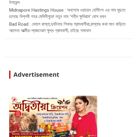
টলারেন্স
Midnapore Hastings House : অবশেষে ওয়ারেন হেস্টিংস এর নাম মুছতে
চলেছে বিপ্লবী শহর মেদিনীপুরে! নতুন নাম ‘শহীদ ক্ষুদিরাম’ বোস ভবন
Bad Road : বেহাল রাস্তা,দুর্ঘটনায় শিকার গ্রামবাসীরা,রাস্তার কথা শুনে বাড়িতে
আসেনা আত্মীয়-স্বজনেরা! ক্ষুব্ধ গ্রামবাসী, চাইছে সমাধান
Advertisement