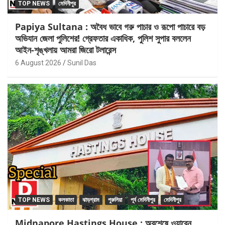
TOP NEWS
মেদিনীপুর
Papiya Sultana : অবৈধ ভাবে গরু পাচার ও রূপো পাচারে বড়
অভিযান জেলা পুলিশের! গ্রেফতার একাধিক, পুলিশ সুপার বললেন
আইন-শৃঙ্খলায় আমরা জিরো টলারেন্স
6 August 2026
Sunil Das
TOP NEWS
কলকাতা
ঝাড়গ্রাম
পুরুলিয়া
পূর্ব মেদিনীপুর
মেদিনীপুর
Midnapore Hastings House : অবশেষে ওয়ারেন