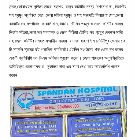
মন্ডল,কোষাধ্যক্ষ সুস্মিত হাজরা মহাশয়, রাজ্য কমিটির সদস্য বিশ্বনাথ দা , বিভাগীয়
সহ প্রমুখ স্বর্ণলতা বেরা, জেলা মহিলা প্রমুখ ও সহ সভাপতি নিলাঞ্জনা সেন,জেলা
কমিটির সহ সম্পাদিকা কাকলি খান, মিডিয়া টোলির প্রমুখ ও জেলা কমিটির সদস্য
নিতাই সাঁতরা,জেলা সহ সম্পাদক ও জেলা মিডিয়া টোলির সহ প্রমুখ দেবদাস মাঝি
সহ জেলা কমিটির সমস্ত সম্মানীয় সদস্য- সদস্যা সহ পশ্চিম মেদিনীপুর জেলার ৫২
টি সার্কেল স্তরের দুই শতাধিক কার্যকর্তা।এইদিন সংগঠনের পক্ষ থেকে দশ জনের
একটি প্রতিনিধি দল ডিএম অফিসে প্রবেশ করেন। জেলা শাসকের অনুপস্থিতিতে
অতিরিক্ত জেলাশাসক ড. সুকান্ত সাহা এর সাথে দেখা করে স্মারকলিপি প্রদান
করেন।